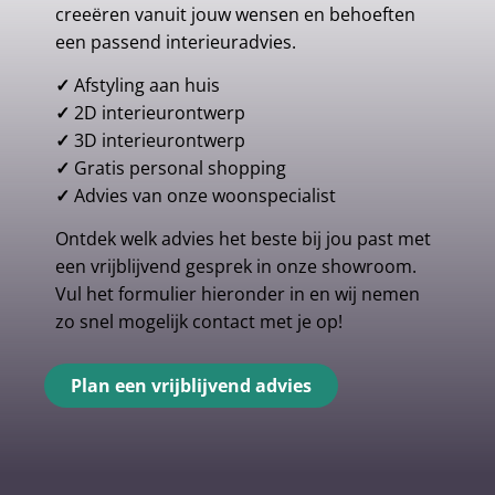
creeëren vanuit jouw wensen en behoeften
een passend interieuradvies.
✓
Afstyling aan huis
✓
2D interieurontwerp
✓
3D interieurontwerp
✓
Gratis personal shopping
✓
Advies van onze woonspecialist
Ontdek welk advies het beste bij jou past met
een vrijblijvend gesprek in onze showroom.
Vul het formulier hieronder in en wij nemen
zo snel mogelijk contact met je op!
Plan een vrijblijvend advies