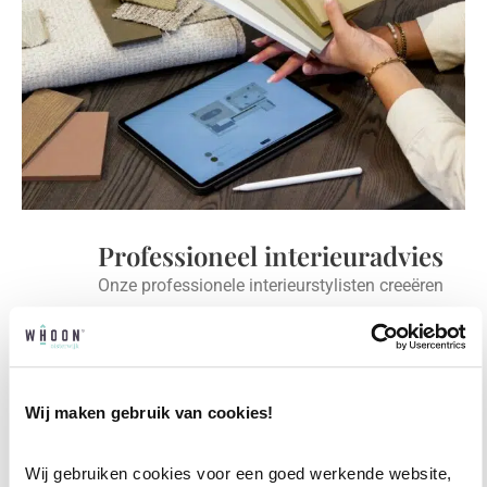
Professioneel interieuradvies
Onze professionele interieurstylisten creeëren
vanuit jouw wensen en behoeften een
passend interieuradvies.
✓
Afstyling aan huis
Wij maken gebruik van cookies!
✓
2D interieurontwerp
Wij gebruiken cookies voor een goed werkende website, 
✓
3D interieurontwerp