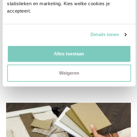
statistieken en marketing. Kies welke cookies je 
✓
Gratis personal shopping
accepteert.
✓
Advies van onze woonspecialist
Ontdek welk advies het beste bij jou past met
Details tonen
een vrijblijvend gesprek in onze showroom.
Vul het formulier hieronder in en wij nemen zo
Alles toestaan
snel mogelijk contact met je op!
Plan een vrijblijvend advies
Weigeren