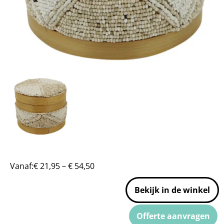
Vanaf:
€
21,95
–
€
54,50
Bekijk in de winkel
Offerte aanvragen