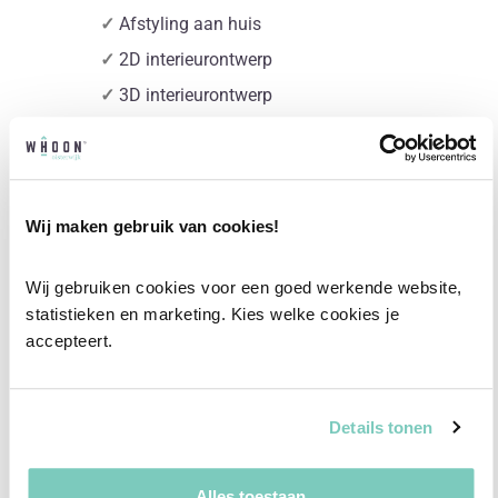
✓
Afstyling aan huis
✓
2D interieurontwerp
✓
3D interieurontwerp
✓
Gratis personal shopping
✓
Advies van onze woonspecialist
Ontdek welk advies het beste bij jou past met
Wij maken gebruik van cookies!
een vrijblijvend gesprek in onze showroom.
Wij gebruiken cookies voor een goed werkende website, 
Vul het formulier hieronder in en wij nemen zo
statistieken en marketing. Kies welke cookies je 
snel mogelijk contact met je op!
accepteert.
Plan een vrijblijvend advies
Details tonen
Alles toestaan