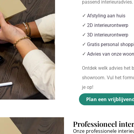
passend interieuradvies
✓
Afstyling aan huis
✓
2D interieurontwerp
✓
3D interieurontwerp
✓
Gratis personal shopp
✓
Advies van onze woon
Ontdek welk advies het be
showroom. Vul het formul
je op!
Plan een vrijblijven
Professioneel inte
Onze professionele interie