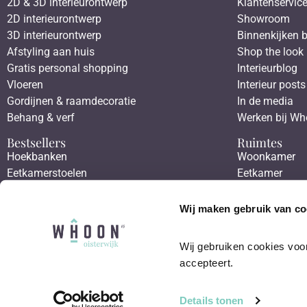
2D & 3D interieurontwerp
Klantenservic
2D interieurontwerp
Showroom
3D interieurontwerp
Binnenkijken b
Afstyling aan huis
Shop the look
Gratis personal shopping
Interieurblog
Vloeren
Interieur posts
Gordijnen & raamdecoratie
In de media
Behang & verf
Werken bij W
Bestsellers
Ruimtes
Hoekbanken
Woonkamer
Eetkamerstoelen
Eetkamer
Eettafels
Slaapkamer
Salontafels
Werkkamer
Wij maken gebruik van co
Fauteuils
Hal
Wij gebruiken cookies voor
accepteert.
Details tonen
2026
Whoon Oisterwijk