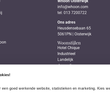
e
Whoon Oisterwijk
info@whoon.com
ij
tel: 013 7200722
Ons adres
Heusdensebaan 65
5061PN | Oisterwijk
Woonstijlen
hoon
Hotel Chique
Industrieel
Landelijk
Japandi
Scandinavisch
okies!
 een goed werkende website, statistieken en marketing. Kies wel