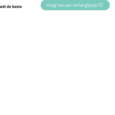
Voeg toe aan verlanglijstje
wél de beste