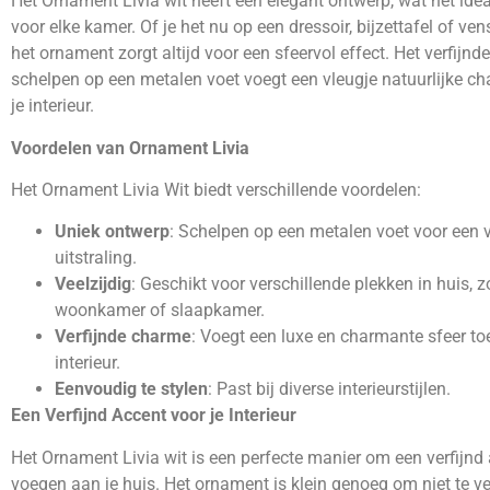
Het Ornament Livia wit heeft een elegant ontwerp, wat het ide
voor elke kamer. Of je het nu op een dressoir, bijzettafel of ven
het ornament zorgt altijd voor een sfeervol effect. Het verfijnd
schelpen op een metalen voet voegt een vleugje natuurlijke c
je interieur.
Voordelen van Ornament Livia
Het Ornament Livia Wit biedt verschillende voordelen:
Uniek ontwerp
: Schelpen op een metalen voet voor een v
uitstraling.
Veelzijdig
: Geschikt voor verschillende plekken in huis, z
woonkamer of slaapkamer.
Verfijnde charme
: Voegt een luxe en charmante sfeer to
interieur.
Eenvoudig te stylen
: Past bij diverse interieurstijlen.
Een Verfijnd Accent voor je Interieur
Het Ornament Livia wit is een perfecte manier om een verfijnd 
voegen aan je huis. Het ornament is klein genoeg om niet te ve