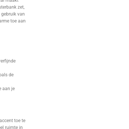
aal maakt
sterbank zet,
e gebruik van
harme toe aan
erfijnde
oals de
e aan je
accent toe te
el ruimte in