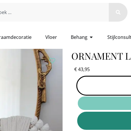
 raamdecoratie
Vloer
Behang
Stijlconsul
ORNAMENT LI
€
43,95