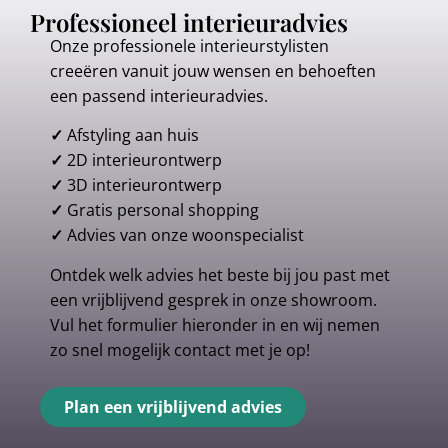
Professioneel interieuradvies
Onze professionele interieurstylisten
creeëren vanuit jouw wensen en behoeften
een passend interieuradvies.
✓
Afstyling aan huis
✓
2D interieurontwerp
✓
3D interieurontwerp
✓
Gratis personal shopping
✓
Advies van onze woonspecialist
Ontdek welk advies het beste bij jou past met
een vrijblijvend gesprek in onze showroom.
Vul het formulier hieronder in en wij nemen
zo snel mogelijk contact met je op!
Plan een vrijblijvend advies