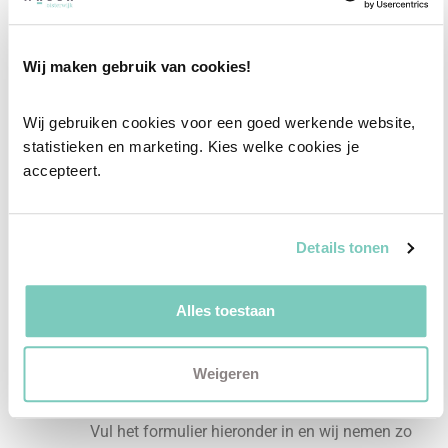
Professioneel interieuradvies
Wij maken gebruik van cookies!
Onze professionele interieurstylisten creeëren
vanuit jouw wensen en behoeften een
Wij gebruiken cookies voor een goed werkende website, 
passend interieuradvies.
statistieken en marketing. Kies welke cookies je 
accepteert.
✓
Afstyling aan huis
✓
2D interieurontwerp
Details tonen
✓
3D interieurontwerp
✓
Gratis personal shopping
Alles toestaan
✓
Advies van onze woonspecialist
Ontdek welk advies het beste bij jou past met
Weigeren
een vrijblijvend gesprek in onze showroom.
Vul het formulier hieronder in en wij nemen zo