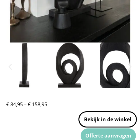
€
84,95
–
€
158,95
Bekijk in de winkel
Offerte aanvragen