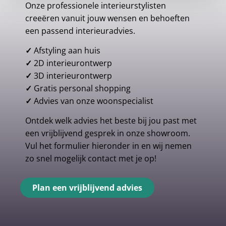
Onze professionele interieurstylisten
creeëren vanuit jouw wensen en behoeften
een passend interieuradvies.
✓
Afstyling aan huis
✓
2D interieurontwerp
✓
3D interieurontwerp
✓
Gratis personal shopping
✓
Advies van onze woonspecialist
Ontdek welk advies het beste bij jou past met
een vrijblijvend gesprek in onze showroom.
Vul het formulier hieronder in en wij nemen
zo snel mogelijk contact met je op!
Plan een vrijblijvend advies