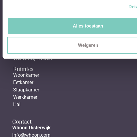
Over Whoon
Klantenservice
Det
Showroom
Binnenkijken bij
Alles toestaan
Shop the look
Interieurblog
Interieur posts
Weigeren
In de media
Werken bij Whoon
Ruimtes
Woonkamer
Eetkamer
Slaapkamer
Werkkamer
Hal
Contact
Whoon Oisterwijk
info@whoon.com