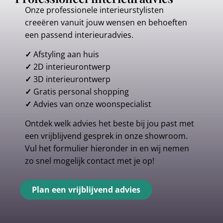
Onze professionele interieurstylisten
creeëren vanuit jouw wensen en behoeften
een passend interieuradvies.
✓
Afstyling aan huis
✓
2D interieurontwerp
✓
3D interieurontwerp
✓
Gratis personal shopping
✓
Advies van onze woonspecialist
Ontdek welk advies het beste bij jou past met
een vrijblijvend gesprek in onze showroom.
Vul het formulier hieronder in en wij nemen
zo snel mogelijk contact met je op!
Plan een vrijblijvend advies