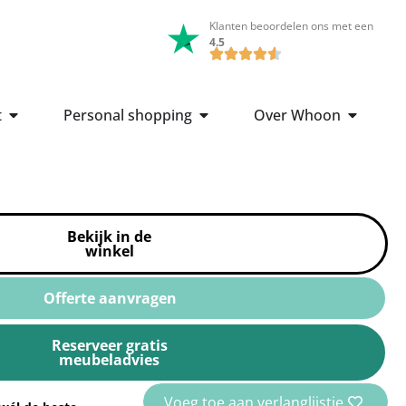
Klanten beoordelen ons met een
4.5
t
Personal shopping
Over Whoon
Bekijk in de
winkel
Offerte aanvragen
Reserveer gratis
meubeladvies
Voeg toe aan verlanglijstje