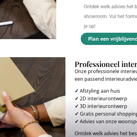
Ontdek welk advies het be
showroom. Vul het formul
je op!
Plan een vrijblijven
Professioneel inte
Onze professionele interie
een passend interieuradvi
✓
Afstyling aan huis
✓
2D interieurontwerp
✓
3D interieurontwerp
✓
Gratis personal shoppin
✓
Advies van onze woonspe
Ontdek welk advies het best