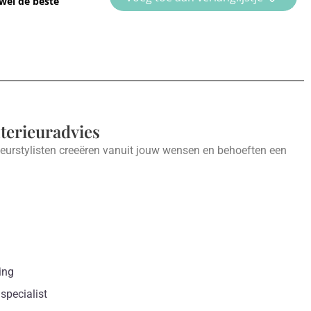
wél de beste
nterieuradvies
ieurstylisten creeëren vanuit jouw wensen en behoeften een
.
ing
specialist