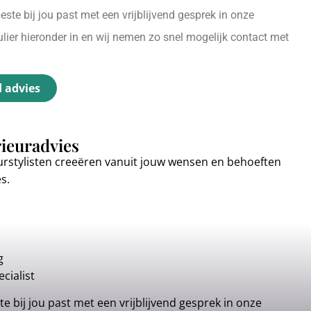
ste bij jou past met een vrijblijvend gesprek in onze
ier hieronder in en wij nemen zo snel mogelijk contact met
d advies
rieuradvies
urstylisten creeëren vanuit jouw wensen en behoeften
es.
g
cialist
e bij jou past met een vrijblijvend gesprek in onze