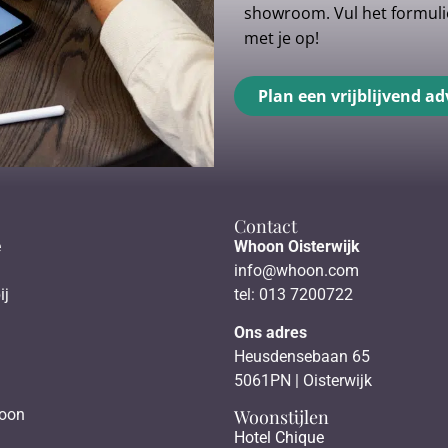
showroom. Vul het formulie
met je op!
Plan een vrijblijvend ad
Contact
e
Whoon Oisterwijk
info@whoon.com
ij
tel: 013 7200722
Ons adres
Heusdensebaan 65
5061PN | Oisterwijk
Woonstijlen
hoon
Hotel Chique