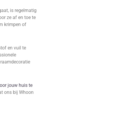
gaat, is regelmatig
or ze af en toe te
om krimpen of
of en vuil te
ssionele
e raamdecoratie
oor jouw huis te
at ons bij Whoon