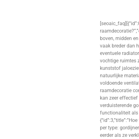
[seoaic_faq][{“id”
raamdecoratie?”,”
boven, midden en 
vaak breder dan he
eventuele radiator
vochtige ruimtes 
kunststof jaloezi
natuurlijke mater
voldoende ventilat
raamdecoratie com
kan zeer effectief
verduisterende go
functionaliteit al
{“id”:3,”title”:”H
per type: gordijne
eerder als ze verk