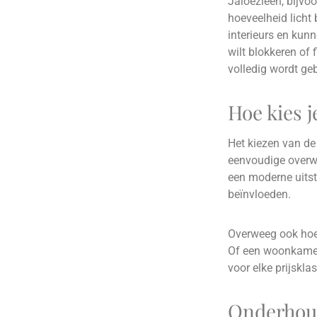
Jaloezieën, bijvoo
hoeveelheid licht 
interieurs en kunn
wilt blokkeren of 
volledig wordt ge
Hoe kies j
Het kiezen van de
eenvoudige overweg
een moderne uitstr
beïnvloeden.
Overweeg ook hoeve
Of een woonkamer d
voor elke prijskla
Onderhoud