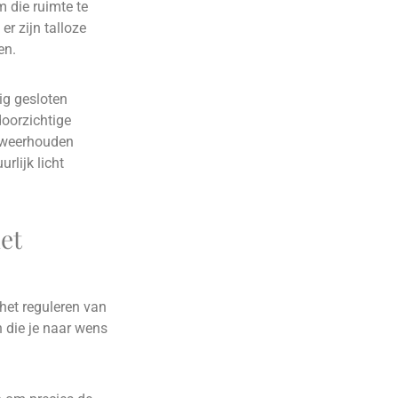
m die ruimte te
er zijn talloze
en.
ig gesloten
doorzichtige
n weerhouden
rlijk licht
et
het reguleren van
n die je naar wens