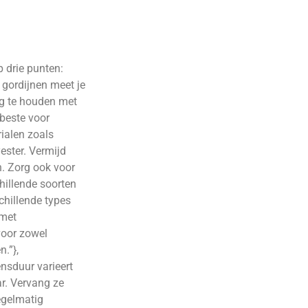
 drie punten:
 gordijnen meet je
ng te houden met
 beste voor
ialen zoals
ester. Vermijd
n. Zorg ook voor
chillende soorten
chillende types
 met
voor zowel
n.”},
ensduur varieert
ar. Vervang ze
egelmatig