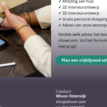
✓
Afstyling aan huis
✓
2D interieurontwerp
✓
3D interieurontwerp
✓
Gratis personal shoppin
✓
Advies van onze woonspe
Ontdek welk advies het best
showroom. Vul het formulie
met je op!
Plan een vrijblijvend ad
Contact
e
Whoon Oisterwijk
info@whoon.com