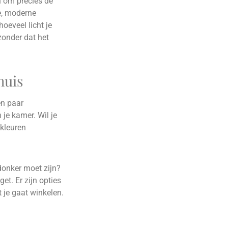
en om precies de
ke, moderne
oeveel licht je
 zonder dat het
huis
en paar
je kamer. Wil je
 kleuren
donker moet zijn?
et. Er zijn opties
t je gaat winkelen.