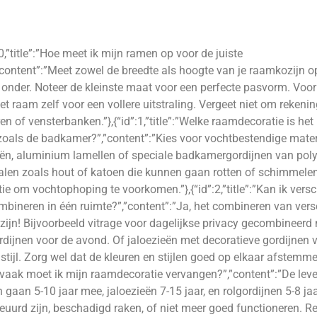
:0,”title”:”Hoe meet ik mijn ramen op voor de juiste
content”:”Meet zowel de breedte als hoogte van je raamkozijn op
onder. Noteer de kleinste maat voor een perfecte pasvorm. Voor
t raam zelf voor een vollere uitstraling. Vergeet niet om rekeni
en of vensterbanken.”},{“id”:1,”title”:”Welke raamdecoratie is het
zoals de badkamer?”,”content”:”Kies voor vochtbestendige mater
eën, aluminium lamellen of speciale badkamergordijnen van poly
ialen zoals hout of katoen die kunnen gaan rotten of schimmele
ie om vochtophoping te voorkomen.”},{“id”:2,”title”:”Kan ik vers
bineren in één ruimte?”,”content”:”Ja, het combineren van vers
 zijn! Bijvoorbeeld vitrage voor dagelijkse privacy gecombineerd
rdijnen voor de avond. Of jaloezieën met decoratieve gordijnen 
s stijl. Zorg wel dat de kleuren en stijlen goed op elkaar afstemme
oe vaak moet ik mijn raamdecoratie vervangen?”,”content”:”De lev
n gaan 5-10 jaar mee, jaloezieën 7-15 jaar, en rolgordijnen 5-8 ja
leuurd zijn, beschadigd raken, of niet meer goed functioneren. R