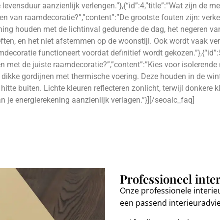
levensduur aanzienlijk verlengen.”},{“id”:4,”title”:”Wat zijn de
ezen van raamdecoratie?”,”content”:”De grootste fouten zijn: ver
ing houden met de lichtinval gedurende de dag, het negeren va
en, en het niet afstemmen op de woonstijl. Ook wordt vaak ve
decoratie functioneert voordat definitief wordt gekozen.”},{“id”:5
en met de juiste raamdecoratie?”,”content”:”Kies voor isolerende
f dikke gordijnen met thermische voering. Deze houden in de wi
hitte buiten. Lichte kleuren reflecteren zonlicht, terwijl donkere
n je energierekening aanzienlijk verlagen.”}][/seoaic_faq]
Professioneel inte
Onze professionele interie
een passend interieuradvi