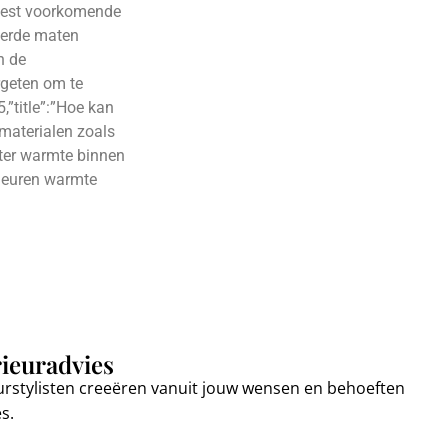
 meest voorkomende
keerde maten
n de
rgeten om te
,”title”:”Hoe kan
 materialen zoals
nter warmte binnen
 kleuren warmte
rieuradvies
urstylisten creeëren vanuit jouw wensen en behoeften
es.