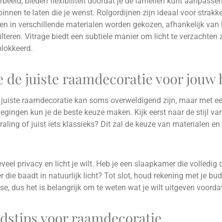
rbeeld, bieden flexibiliteit doordat je de lamellen kunt aanpass
binnen te laten die je wenst. Rolgordijnen zijn ideaal voor strak
en in verschillende materialen worden gekozen, afhankelijk van h
filteren. Vitrage biedt een subtiele manier om licht te verzachten
blokkeerd.
e de juiste raamdecoratie voor jouw 
 juiste raamdecoratie kan soms overweldigend zijn, maar met e
ingen kun je de beste keuze maken. Kijk eerst naar de stijl van 
aling of juist iets klassieks? Dit zal de keuze van materialen en
el privacy en licht je wilt. Heb je een slaapkamer die volledig 
ie baadt in natuurlijk licht? Tot slot, houd rekening met je budg
sse, dus het is belangrijk om te weten wat je wilt uitgeven voorda
stips voor raamdecoratie