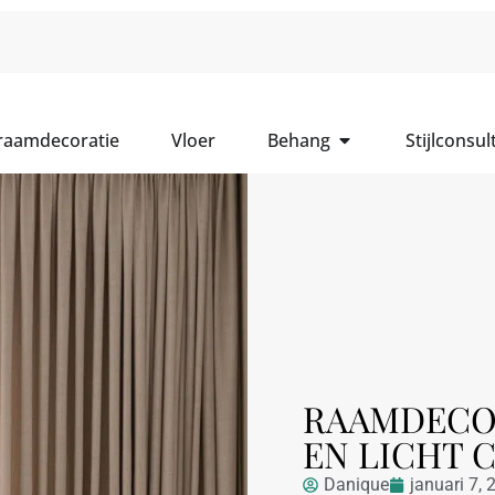
 raamdecoratie
Vloer
Behang
Stijlconsul
RAAMDECOR
EN LICHT 
Danique
januari 7, 