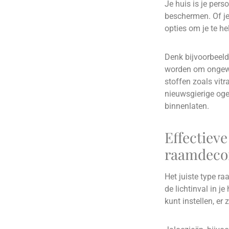
Je huis is je pers
beschermen. Of je 
opties om je te he
Denk bijvoorbeeld
worden om ongewen
stoffen zoals vit
nieuwsgierige ogen
binnenlaten.
Effectiev
raamdecor
Het juiste type r
de lichtinval in j
kunt instellen, er 