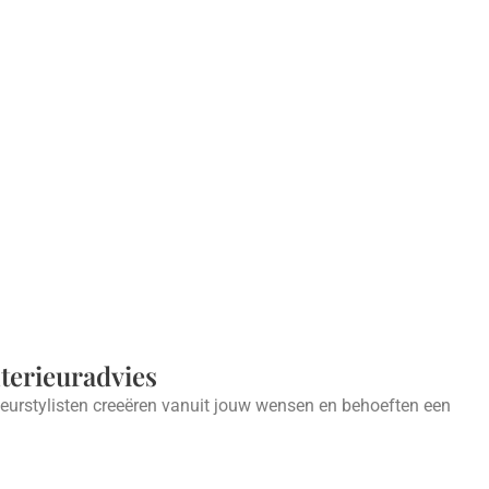
nterieuradvies
ieurstylisten creeëren vanuit jouw wensen en behoeften een
.