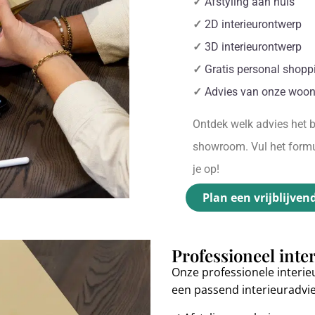
✓
Afstyling aan huis
✓
2D interieurontwerp
✓
3D interieurontwerp
✓
Gratis personal shopp
✓
Advies van onze woon
Ontdek welk advies het be
showroom. Vul het formul
je op!
Plan een vrijblijven
Professioneel inte
Onze professionele interie
een passend interieuradvi