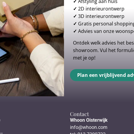
✓
Afstyling aan huis
✓
2D interieurontwerp
✓
3D interieurontwerp
✓
Gratis personal shoppin
✓
Advies van onze woonspe
Ontdek welk advies het best
showroom. Vul het formulie
met je op!
Plan een vrijblijvend ad
Contact
e
Whoon Oisterwijk
info@whoon.com