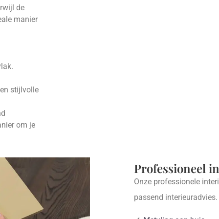
rwijl de
eale manier
lak.
n stijlvolle
nd
nier om je
Professioneel i
Onze professionele inter
passend interieuradvies