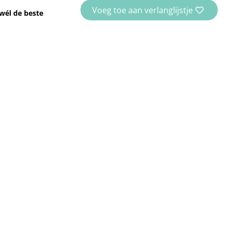
Voeg toe aan verlanglijstje
wél de beste