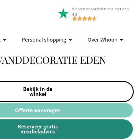
Klanten beoordelen ons met een
4.5
t
Personal shopping
Over Whoon
ANDDECORATIE EDEN
Bekijk in de
winkel
Offerte aanvragen
Reserveer gratis
meubeladvies