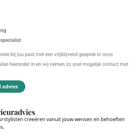
ing
specialist
ste bij jou past met een vrijblijvend gesprek in onze
ier hieronder in en wij nemen zo snel mogelijk contact met
d advies
rieuradvies
urstylisten creeëren vanuit jouw wensen en behoeften
es.