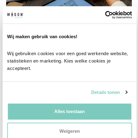
Wij maken gebruik van cookies!
Professioneel interieuradvies
Wij gebruiken cookies voor een goed werkende website, 
Onze professionele interieurstylisten creeëren
statistieken en marketing. Kies welke cookies je 
vanuit jouw wensen en behoeften een
accepteert.
passend interieuradvies.
✓
Afstyling aan huis
Details tonen
✓
2D interieurontwerp
✓
3D interieurontwerp
Alles toestaan
✓
Gratis personal shopping
✓
Advies van onze woonspecialist
Weigeren