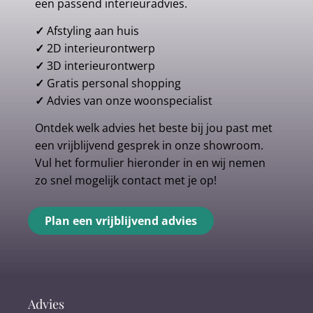
een passend interieuradvies.
✓
Afstyling aan huis
✓
2D interieurontwerp
✓
3D interieurontwerp
✓
Gratis personal shopping
✓
Advies van onze woonspecialist
Ontdek welk advies het beste bij jou past met
een vrijblijvend gesprek in onze showroom.
Vul het formulier hieronder in en wij nemen
zo snel mogelijk contact met je op!
Plan een vrijblijvend advies
Advies