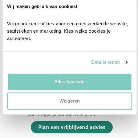
Wij maken gebruik van cookies!
vanuit jouw wensen en behoeften een
passend interieuradvies.
Wij gebruiken cookies voor een goed werkende website, 
statistieken en marketing. Kies welke cookies je 
✓
Afstyling aan huis
accepteert.
✓
2D interieurontwerp
✓
3D interieurontwerp
✓
Gratis personal shopping
Details tonen
✓
Advies van onze woonspecialist
Alles toestaan
Ontdek welk advies het beste bij jou past met
een vrijblijvend gesprek in onze showroom.
Weigeren
Vul het formulier hieronder in en wij nemen zo
snel mogelijk contact met je op!
Plan een vrijblijvend advies