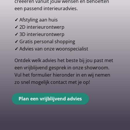
creeëren vanuit jouw wensen en behoeften
een passend interieuradvies.
✓
Afstyling aan huis
✓
2D interieurontwerp
✓
3D interieurontwerp
✓
Gratis personal shopping
✓
Advies van onze woonspecialist
Ontdek welk advies het beste bij jou past met
een vrijblijvend gesprek in onze showroom.
Vul het formulier hieronder in en wij nemen
zo snel mogelijk contact met je op!
Plan een vrijblijvend advies