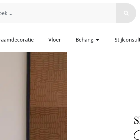
 raamdecoratie
Vloer
Behang
Stijlconsul
S