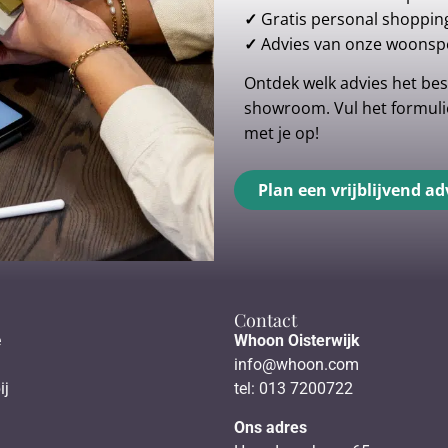
✓
Gratis personal shoppin
✓
Advies van onze woonspe
Ontdek welk advies het best
showroom. Vul het formulie
met je op!
Plan een vrijblijvend ad
Contact
e
Whoon Oisterwijk
info@whoon.com
ij
tel: 013 7200722
Ons adres