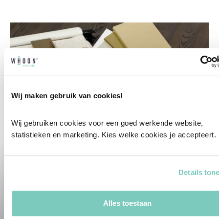
Wij maken gebruik van cookies!
Wij gebruiken cookies voor een goed werkende website, 
statistieken en marketing. Kies welke cookies je accepteert.
Professioneel interieuradvies
Details ton
Onze professionele interieurstylisten
creeëren vanuit jouw wensen en behoeften
Alles toestaan
een passend interieuradvies.