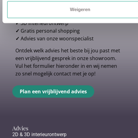
✓
Afstyling aan huis
Weigeren
✓
2D interieurontwerp
✓
3D interieurontwerp
✓
Gratis personal shopping
✓
Advies van onze woonspecialist
Ontdek welk advies het beste bij jou past met
een vrijblijvend gesprek in onze showroom.
Vul het formulier hieronder in en wij nemen
zo snel mogelijk contact met je op!
Plan een vrijblijvend advies
Advies
2D & 3D interieurontwerp