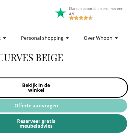
Klanten beoordelen ons met een
4.5
t
Personal shopping
Over Whoon
CURVES BEIGE
Bekijk in de
winkel
Offerte aanvragen
Reserveer gratis
meubeladvies