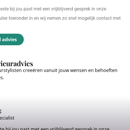
ste bij jou past met een vrijblijvend gesprek in onze
ier hieronder in en wij nemen zo snel mogelijk contact met
d advies
rieuradvies
urstylisten creeëren vanuit jouw wensen en behoeften
es.
g
cialist
e bij jou past met een vrijblijvend gesprek in onze