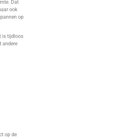
rmte. Dat
 maar ook
tspannen op
 is tijdloos
t andere
ct op de