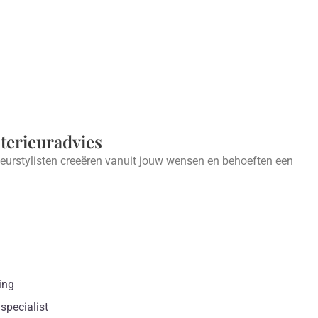
nterieuradvies
ieurstylisten creeëren vanuit jouw wensen en behoeften een
.
ing
specialist