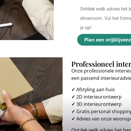
Ontdek welk advies het be
showroom. Vul het formul
je op!
Plan een vrijblijven
Professioneel inte
Onze professionele interie
een passend interieuradvi
✓
Afstyling aan huis
✓
2D interieurontwerp
✓
3D interieurontwerp
✓
Gratis personal shoppin
✓
Advies van onze woonspe
Ontdek welk advies het best