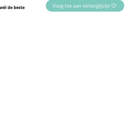
Voeg toe aan verlanglijstje
wél de beste