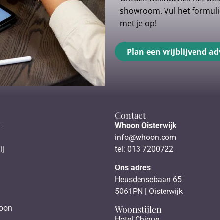
showroom. Vul het formulie
met je op!
Plan een vrijblijvend ad
Contact
e
Whoon Oisterwijk
info@whoon.com
ij
tel: 013 7200722
Ons adres
Heusdensebaan 65
5061PN | Oisterwijk
Woonstijlen
hoon
Hotel Chique