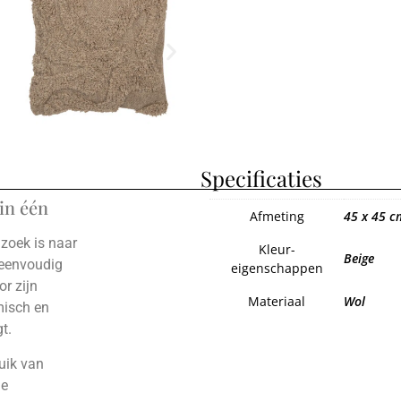
Specificaties
in één
Afmeting
45 x 45 c
 zoek is naar
Kleur-
Beige
 eenvoudig
eigenschappen
or zijn
Materiaal
Wol
misch en
t.
uik van
de