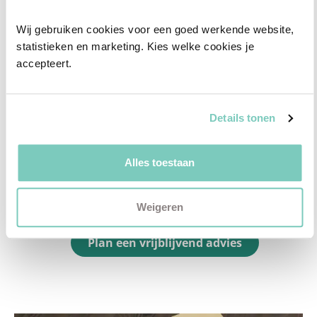
✓
Afstyling aan huis
Wij gebruiken cookies voor een goed werkende website, 
✓
2D interieurontwerp
statistieken en marketing. Kies welke cookies je 
accepteert.
✓
3D interieurontwerp
✓
Gratis personal shopping
✓
Advies van onze woonspecialist
Details tonen
Ontdek welk advies het beste bij jou past met
Alles toestaan
een vrijblijvend gesprek in onze showroom.
Vul het formulier hieronder in en wij nemen zo
Weigeren
snel mogelijk contact met je op!
Plan een vrijblijvend advies