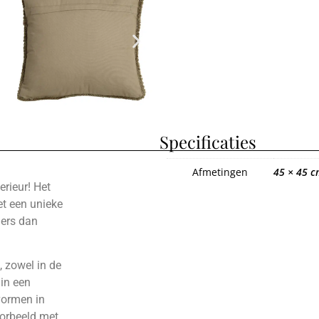
Specificaties
Afmetingen
45 × 45 c
erieur! Het
et een unieke
ders dan
 zowel in de
 in een
 vormen in
oorbeeld met