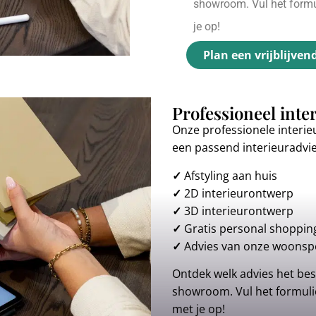
showroom. Vul het formul
je op!
Plan een vrijblijven
Professioneel inte
Onze professionele interie
een passend interieuradvi
✓
Afstyling aan huis
✓
2D interieurontwerp
✓
3D interieurontwerp
✓
Gratis personal shoppin
✓
Advies van onze woonspe
Ontdek welk advies het best
showroom. Vul het formulie
met je op!