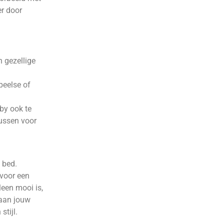
er door
n gezellige
peelse of
oby ook te
 kussen voor
 bed.
 voor een
leen mooi is,
 aan jouw
stijl.