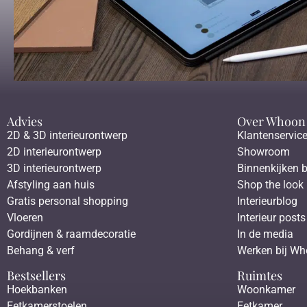
Advies
Over Whoon
2D & 3D interieurontwerp
Klantenservic
2D interieurontwerp
Showroom
3D interieurontwerp
Binnenkijken b
Afstyling aan huis
Shop the look
Gratis personal shopping
Interieurblog
Vloeren
Interieur posts
Gordijnen & raamdecoratie
In de media
Behang & verf
Werken bij W
Bestsellers
Ruimtes
Hoekbanken
Woonkamer
Eetkamerstoelen
Eetkamer