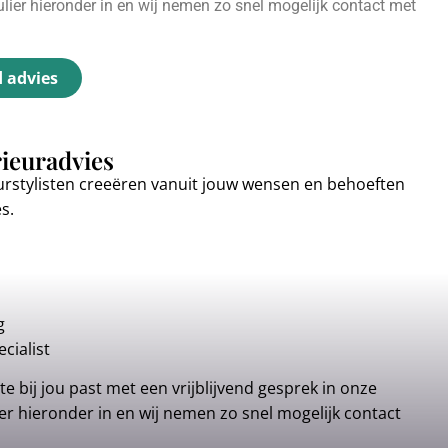
ier hieronder in en wij nemen zo snel mogelijk contact met
d advies
rieuradvies
urstylisten creeëren vanuit jouw wensen en behoeften
es.
g
cialist
e bij jou past met een vrijblijvend gesprek in onze
r hieronder in en wij nemen zo snel mogelijk contact