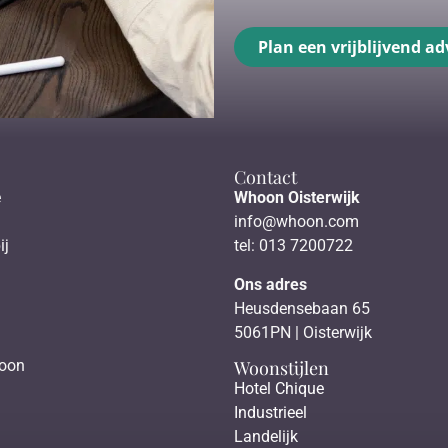
Plan een vrijblijvend ad
Contact
e
Whoon Oisterwijk
info@whoon.com
ij
tel: 013 7200722
Ons adres
Heusdensebaan 65
5061PN | Oisterwijk
Woonstijlen
hoon
Hotel Chique
Industrieel
Landelijk