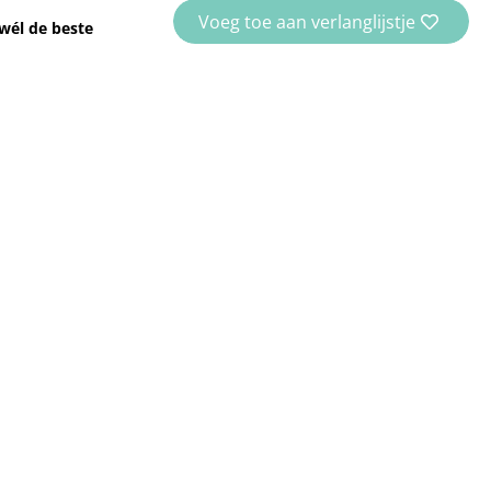
Voeg toe aan verlanglijstje
wél de beste