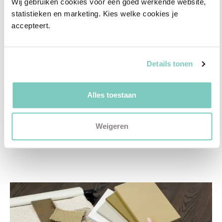
Wij gebruiken cookies voor een goed werkende website, 
✓
3D interieurontwerp
statistieken en marketing. Kies welke cookies je 
accepteert.
✓
Gratis personal shopping
✓
Advies van onze woonspecialist
Details tonen
Ontdek welk advies het beste bij jou past met
een vrijblijvend gesprek in onze showroom.
Alles toestaan
Vul het formulier hieronder in en wij nemen zo
snel mogelijk contact met je op!
Weigeren
Plan een vrijblijvend advies