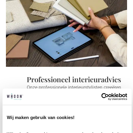
Professioneel interieuradvies
Onze professionele interieurstylisten creeëren
vanuit jouw wensen en behoeften een
passend interieuradvies.
Wij maken gebruik van cookies!
✓
Afstyling aan huis
✓
2D interieurontwerp