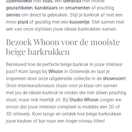
zijdenboeket
met
vaas
, een
dienblad
met mooie
geurartikelen
,
kandelaars
en
ornamenten
of prachtig
servies
om direct te gebruiken. Stijl je barkruk af met een
mooi
plaid
of gezellig met een
kussentje
. Stel samen met
een van onze stylisten jouw ideale barkrukken samen.
Bezoek Whoon voor de mooiste
beige barkrukken
Benieuwd hoe de perfecte beige barkruk in jouw interieur
past? Kom langs bij
Whoon
in Oisterwijk en laat je
inspireren door onze uitgebreide collectie in de
showroom
!
Onze interieuradviseurs staan voor je klaar om samen
met jou de ideale barkruk te vinden die niet alleen prachtig
staat, maar ook heerlijk zit. Bij
Studio Whoon
zorgen we
ervoor dat jouw interieur compleet is middels een 2D of
3D ontwerp. Kom langs en ontdek hoe beige barkrukken
jouw keuken of bar naar een hoger niveau tillen!