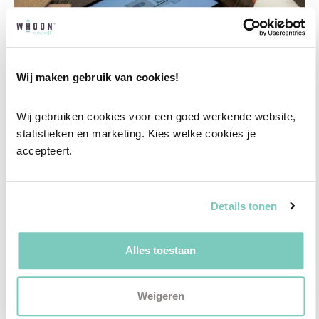
Wij maken gebruik van cookies!
Professioneel interieuradvies
Wij gebruiken cookies voor een goed werkende website, 
Onze professionele interieurstylisten creeëren
statistieken en marketing. Kies welke cookies je 
vanuit jouw wensen en behoeften een
accepteert.
passend interieuradvies.
✓
Afstyling aan huis
Details tonen
✓
2D interieurontwerp
✓
3D interieurontwerp
Alles toestaan
✓
Gratis personal shopping
✓
Advies van onze woonspecialist
Weigeren