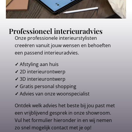
Professioneel interieuradvies
Onze professionele interieurstylisten
creeëren vanuit jouw wensen en behoeften
een passend interieuradvies.
✓
Afstyling aan huis
✓
2D interieurontwerp
✓
3D interieurontwerp
✓
Gratis personal shopping
✓
Advies van onze woonspecialist
Ontdek welk advies het beste bij jou past met
een vrijblijvend gesprek in onze showroom.
Vul het formulier hieronder in en wij nemen
zo snel mogelijk contact met je op!