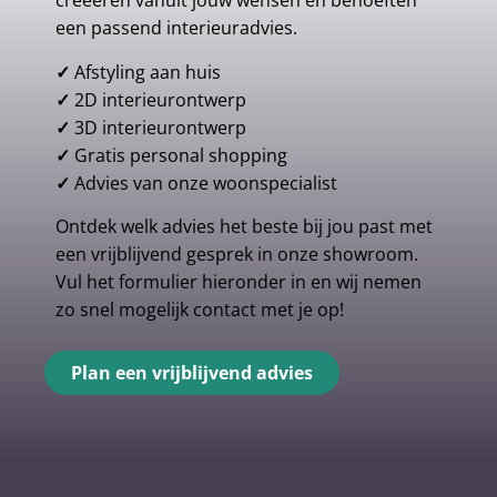
creeëren vanuit jouw wensen en behoeften
een passend interieuradvies.
✓
Afstyling aan huis
✓
2D interieurontwerp
✓
3D interieurontwerp
✓
Gratis personal shopping
✓
Advies van onze woonspecialist
Ontdek welk advies het beste bij jou past met
een vrijblijvend gesprek in onze showroom.
Vul het formulier hieronder in en wij nemen
zo snel mogelijk contact met je op!
Plan een vrijblijvend advies