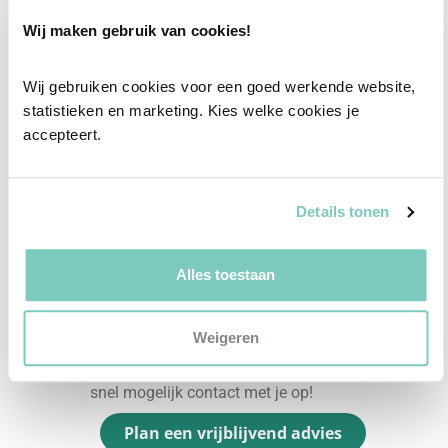
Onze professionele interieurstylisten creeëren
Wij maken gebruik van cookies!
vanuit jouw wensen en behoeften een
passend interieuradvies.
Wij gebruiken cookies voor een goed werkende website, 
statistieken en marketing. Kies welke cookies je 
✓
Afstyling aan huis
accepteert.
✓
2D interieurontwerp
✓
3D interieurontwerp
Details tonen
✓
Gratis personal shopping
✓
Advies van onze woonspecialist
Alles toestaan
Ontdek welk advies het beste bij jou past met
een vrijblijvend gesprek in onze showroom.
Weigeren
Vul het formulier hieronder in en wij nemen zo
snel mogelijk contact met je op!
Plan een vrijblijvend advies