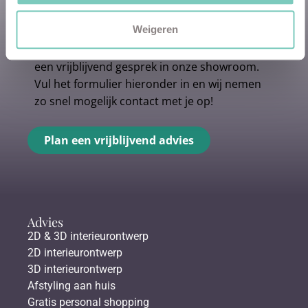
✓
Gratis personal shopping
✓
Advies van onze woonspecialist
Weigeren
Ontdek welk advies het beste bij jou past met
een vrijblijvend gesprek in onze showroom.
Vul het formulier hieronder in en wij nemen
zo snel mogelijk contact met je op!
Plan een vrijblijvend advies
Advies
2D & 3D interieurontwerp
2D interieurontwerp
3D interieurontwerp
Afstyling aan huis
Gratis personal shopping