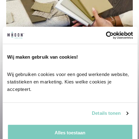
Wij maken gebruik van cookies!
Wij gebruiken cookies voor een goed werkende website, 
Professioneel interieuradvies
statistieken en marketing. Kies welke cookies je 
accepteert.
Onze professionele interieurstylisten
creeëren vanuit jouw wensen en behoeften
een passend interieuradvies.
Details tonen
✓
Afstyling aan huis
✓
2D interieurontwerp
Alles toestaan
✓
3D interieurontwerp