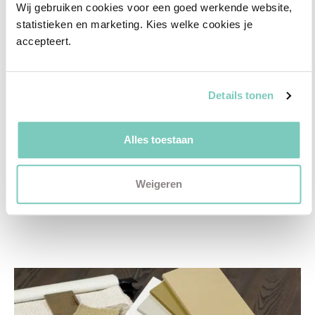
✓
2D interieurontwerp
Wij gebruiken cookies voor een goed werkende website, 
✓
3D interieurontwerp
statistieken en marketing. Kies welke cookies je 
accepteert.
✓
Gratis personal shopping
✓
Advies van onze woonspecialist
Details tonen
Ontdek welk advies het beste bij jou past met
een vrijblijvend gesprek in onze showroom.
Alles toestaan
Vul het formulier hieronder in en wij nemen zo
snel mogelijk contact met je op!
Weigeren
Plan een vrijblijvend advies