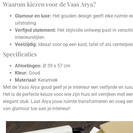
Waarom kiezen voor de Vaas Arya?
Glamour en luxe:
Het gouden design geeft elke ruimte e
uitstraling.
Verfijnd statement:
Het stijlvolle ontwerp past in verschi
interieurstijlen.
Veelzijdig:
Ideaal voor op een kast, tafel of als centerpie
Specificaties
Afmetingen:
Ø 39 x 57 cm
Kleur:
Goud
Materiaal:
Keramiek
Met de Vaas Arya goud geef je je interieur een verfijnde en lux
Het is de perfecte keuze voor wie zijn huis wil verrijken met een
elegant stuk. Laat Arya jouw ruimte transformeren en voeg ee
van glamour toe aan je interieur!