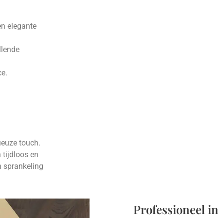
en elegante
llende
ce.
ueuze touch.
 tijdloos en
n sprankeling
Professioneel i