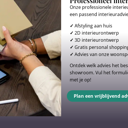
Professioneel inte
Onze professionele interie
een passend interieuradvi
✓
Afstyling aan huis
✓
2D interieurontwerp
✓
3D interieurontwerp
✓
Gratis personal shoppin
✓
Advies van onze woonspe
Ontdek welk advies het best
showroom. Vul het formulie
met je op!
Plan een vrijblijvend ad