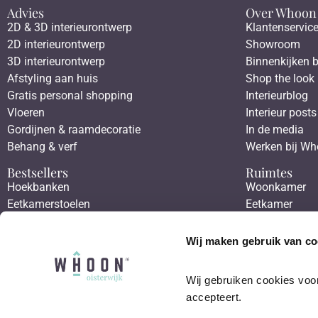
Advies
Over Whoon
2D & 3D interieurontwerp
Klantenservic
2D interieurontwerp
Showroom
3D interieurontwerp
Binnenkijken b
Afstyling aan huis
Shop the look
Gratis personal shopping
Interieurblog
Vloeren
Interieur posts
Gordijnen & raamdecoratie
In de media
Behang & verf
Werken bij W
Bestsellers
Ruimtes
Hoekbanken
Woonkamer
Eetkamerstoelen
Eetkamer
Eettafels
Slaapkamer
Salontafels
Werkkamer
Wij maken gebruik van co
Fauteuils
Hal
Wij gebruiken cookies voor
accepteert.