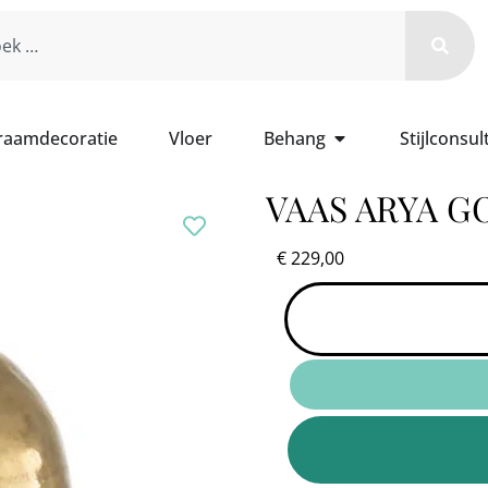
 raamdecoratie
Vloer
Behang
Stijlconsul
VAAS ARYA G
€
229,00