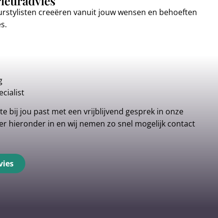
rieuradvies
urstylisten creeëren vanuit jouw wensen en behoeften
es.
g
cialist
e bij jou past met een vrijblijvend gesprek in onze
r hieronder in en wij nemen zo snel mogelijk contact
vies