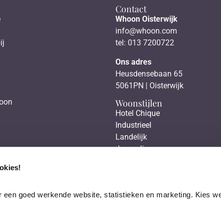
Contact
e
Whoon Oisterwijk
info@whoon.com
ij
tel: 013 7200722
Ons adres
Heusdensebaan 65
5061PN | Oisterwijk
Woonstijlen
hoon
Hotel Chique
Industrieel
Landelijk
Japandi
Scandinavisch
okies!
 een goed werkende website, statistieken en marketing. Kies wel