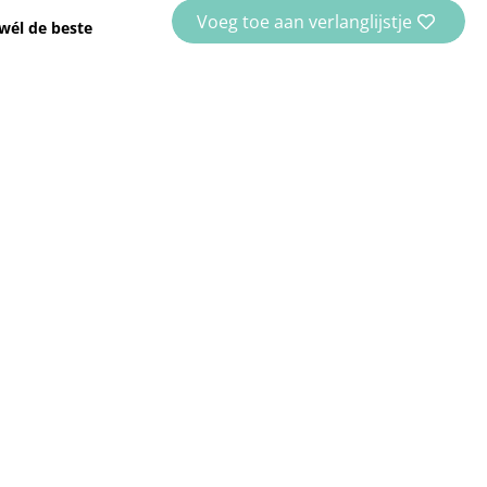
Voeg toe aan verlanglijstje
wél de beste