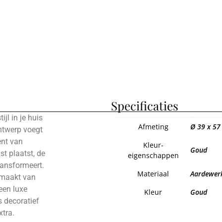
Specificaties
jl in je huis
Afmeting
Ø 39 x 57
ntwerp voegt
ent van
Kleur-
Goud
st plaatst, de
eigenschappen
ransformeert.
Materiaal
Aardewerk
p maakt van
een luxe
Kleur
Goud
s decoratief
xtra.