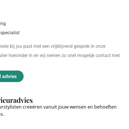
ing
specialist
ste bij jou past met een vrijblijvend gesprek in onze
ier hieronder in en wij nemen zo snel mogelijk contact met
d advies
rieuradvies
urstylisten creeëren vanuit jouw wensen en behoeften
es.