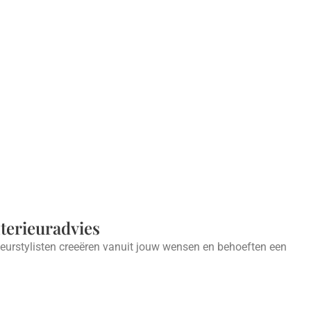
nterieuradvies
ieurstylisten creeëren vanuit jouw wensen en behoeften een
.