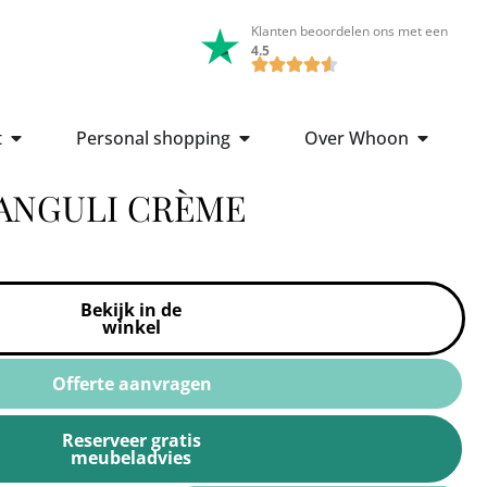
Klanten beoordelen ons met een
4.5
t
Personal shopping
Over Whoon
SANGULI CRÈME
Bekijk in de
winkel
Offerte aanvragen
Reserveer gratis
meubeladvies