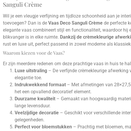
Sanguli Crème
Wil je een vleugje verfijning en tijdloze schoonheid aan je inter
toevoegen? Dan is de
Vaas Deco Sanguli Crème
de perfecte k
elegante vaas combineert stijl en functionaliteit, waardoor hij 
blikvanger is in elke ruimte.
Dankzij de crèmekleurige afwerk
rust en luxe uit, perfect passend in zowel moderne als klassieke
Waarom kiezen voor de Vaas?
Er zijn meerdere redenen om deze prachtige vaas in huis te hal
Luxe uitstraling
– De verfijnde crèmekleurige afwerking 
elegantie toe.
Indrukwekkend formaat
– Met afmetingen van 28×27,5
het een opvallend decoratief element.
Duurzame kwaliteit
– Gemaakt van hoogwaardig materia
lange levensduur.
Veelzijdige decoratie
– Geschikt voor verschillende interi
gelegenheden.
Perfect voor bloemstukken
– Prachtig met bloemen, ma