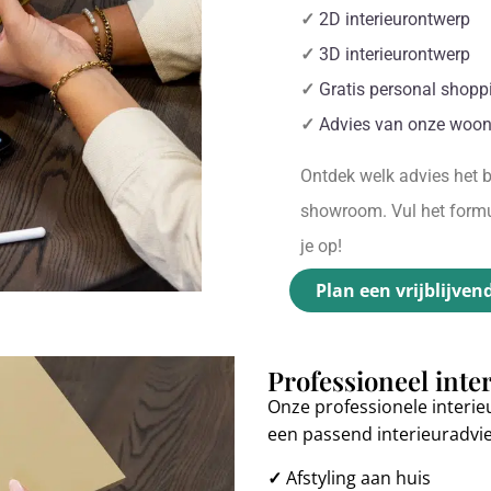
✓
2D interieurontwerp
✓
3D interieurontwerp
✓
Gratis personal shopp
✓
Advies van onze woon
Ontdek welk advies het be
showroom. Vul het formul
je op!
Plan een vrijblijven
Professioneel inte
Onze professionele interie
een passend interieuradvi
✓
Afstyling aan huis