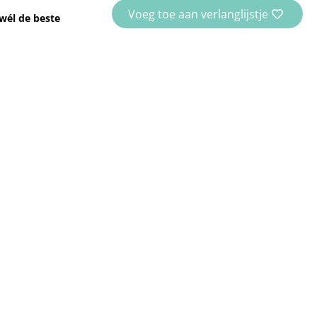
Voeg toe aan verlanglijstje
wél de beste