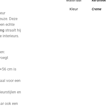
Materiaal
Keramiek
Kleur
Creme
ieur
euze. Deze
een echte
ing
straalt hij
 interieurs.
en:
voegt
×56 cm is
al voor een
eurstijlen en
ar ook een