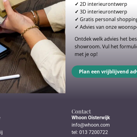
✓
2D interieurontwerp
✓
3D interieurontwerp
✓
Gratis personal shoppin
✓
Advies van onze woonspe
Ontdek welk advies het best
showroom. Vul het formulie
met je op!
Plan een vrijblijvend ad
Contact
e
Whoon Oisterwijk
info@whoon.com
ij
tel: 013 7200722