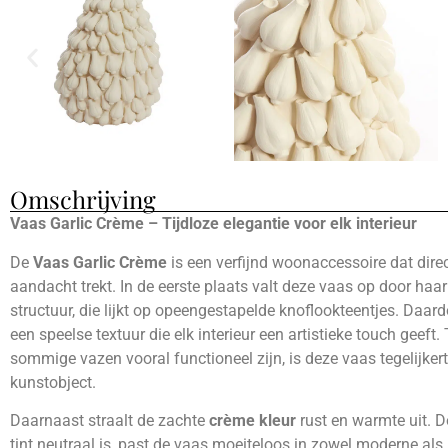
Omschrijving
Vaas Garlic Crème – Tijdloze elegantie voor elk interieur
De
Vaas Garlic Crème
is een verfijnd woonaccessoire dat dire
aandacht trekt. In de eerste plaats valt deze vaas op door haa
structuur, die lijkt op opeengestapelde knoflookteentjes. Daar
een speelse textuur die elk interieur een artistieke touch geeft. 
sommige vazen vooral functioneel zijn, is deze vaas tegelijkert
kunstobject.
Daarnaast straalt de zachte
crème kleur
rust en warmte uit. D
tint neutraal is, past de vaas moeiteloos in zowel moderne als