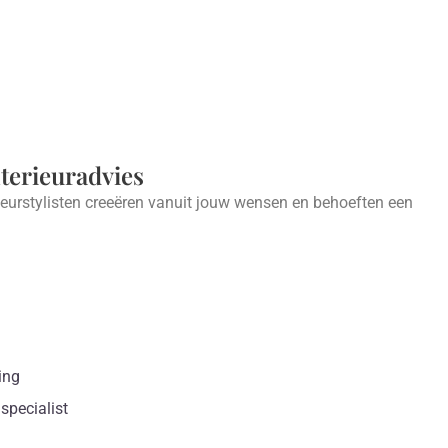
nterieuradvies
ieurstylisten creeëren vanuit jouw wensen en behoeften een
.
ing
specialist