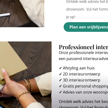
Ontdek welk advies het be
showroom. Vul het formul
je op!
Plan een vrijblijven
Professioneel inte
Onze professionele interie
een passend interieuradvi
✓
Afstyling aan huis
✓
2D interieurontwerp
✓
3D interieurontwerp
✓
Gratis personal shoppin
✓
Advies van onze woonspe
Ontdek welk advies het best
showroom. Vul het formulie