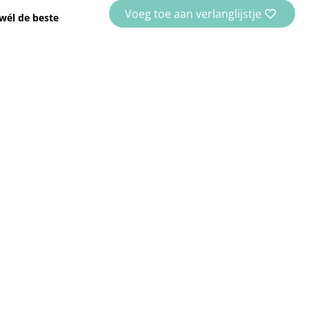
Voeg toe aan verlanglijstje
wél de beste