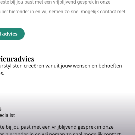
ste bij jou past met een vrijblijvend gesprek in onze
ier hieronder in en wij nemen zo snel mogelijk contact met
d advies
rieuradvies
urstylisten creeëren vanuit jouw wensen en behoeften
es.
g
cialist
e bij jou past met een vrijblijvend gesprek in onze
r hieronder in en wij nemen zo snel mogelijk contact