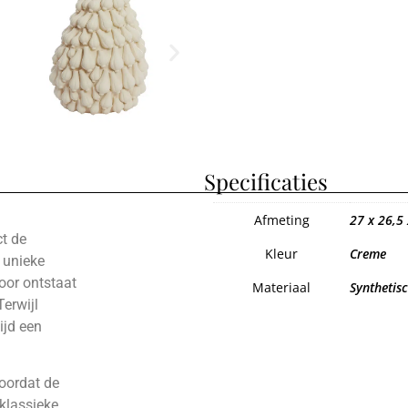
Specificaties
Afmeting
27 x 26,5
ct de
Kleur
Creme
r unieke
door ontstaat
Materiaal
Synthetisc
Terwijl
ijd een
oordat de
 klassieke