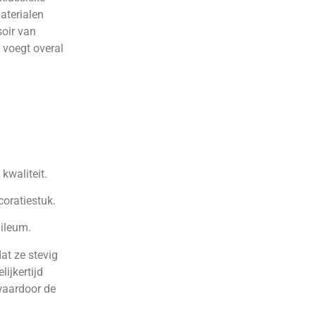
aterialen
soir van
 voegt overal
waliteit.
oratiestuk.
ileum.
dat ze stevig
lijkertijd
 waardoor de