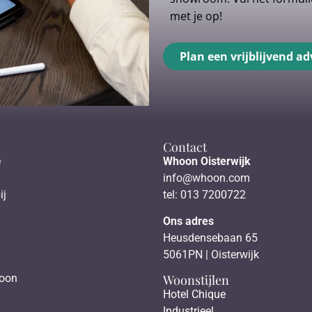
met je op!
Plan een vrijblijvend ad
Contact
e
Whoon Oisterwijk
info@whoon.com
ij
tel: 013 7200722
Ons adres
Heusdensebaan 65
5061PN | Oisterwijk
Woonstijlen
hoon
Hotel Chique
Industrieel