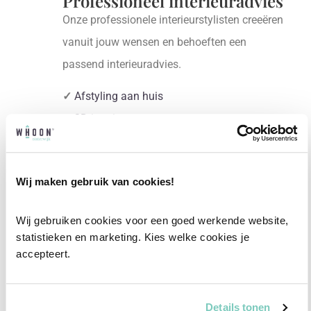
Professioneel interieuradvies
Onze professionele interieurstylisten creeëren
vanuit jouw wensen en behoeften een
passend interieuradvies.
✓
Afstyling aan huis
✓
2D interieurontwerp
✓
3D interieurontwerp
✓
Gratis personal shopping
Wij maken gebruik van cookies!
✓
Advies van onze woonspecialist
Ontdek welk advies het beste bij jou past met
Wij gebruiken cookies voor een goed werkende website, 
statistieken en marketing. Kies welke cookies je 
een vrijblijvend gesprek in onze showroom.
accepteert.
Vul het formulier hieronder in en wij nemen zo
snel mogelijk contact met je op!
Details tonen