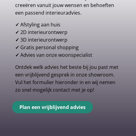
creeëren vanuit jouw wensen en behoeften
een passend interieuradvies.
✓
Afstyling aan huis
✓
2D interieurontwerp
✓
3D interieurontwerp
✓
Gratis personal shopping
✓
Advies van onze woonspecialist
Ontdek welk advies het beste bij jou past met
een vrijblijvend gesprek in onze showroom.
Vul het formulier hieronder in en wij nemen
zo snel mogelijk contact met je op!
Plan een vrijblijvend advies