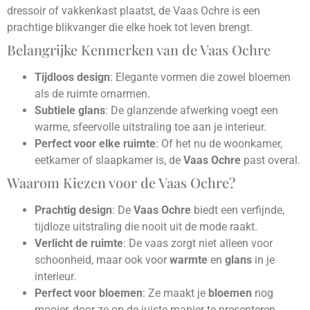
dressoir of vakkenkast plaatst, de Vaas Ochre is een
prachtige blikvanger die elke hoek tot leven brengt.
Belangrijke Kenmerken van de Vaas Ochre
Tijdloos design
: Elegante vormen die zowel bloemen
als de ruimte omarmen.
Subtiele glans
: De glanzende afwerking voegt een
warme, sfeervolle uitstraling toe aan je interieur.
Perfect voor elke ruimte
: Of het nu de woonkamer,
eetkamer of slaapkamer is, de
Vaas Ochre
past overal.
Waarom Kiezen voor de Vaas Ochre?
Prachtig design
: De
Vaas Ochre
biedt een verfijnde,
tijdloze uitstraling die nooit uit de mode raakt.
Verlicht de ruimte
: De vaas zorgt niet alleen voor
schoonheid, maar ook voor
warmte
en
glans
in je
interieur.
Perfect voor bloemen
: Ze maakt je
bloemen
nog
mooier, door ze op de juiste manier te presenteren.