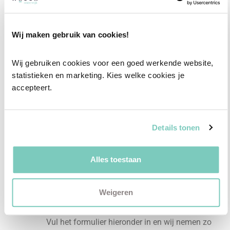
Professioneel interieuradvies
Wij maken gebruik van cookies!
Onze professionele interieurstylisten creeëren
vanuit jouw wensen en behoeften een
Wij gebruiken cookies voor een goed werkende website, 
passend interieuradvies.
statistieken en marketing. Kies welke cookies je 
accepteert.
✓
Afstyling aan huis
✓
2D interieurontwerp
Details tonen
✓
3D interieurontwerp
✓
Gratis personal shopping
Alles toestaan
✓
Advies van onze woonspecialist
Ontdek welk advies het beste bij jou past met
Weigeren
een vrijblijvend gesprek in onze showroom.
Vul het formulier hieronder in en wij nemen zo