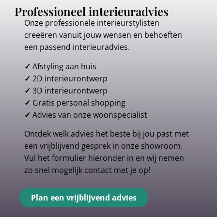
Professioneel interieuradvies
Onze professionele interieurstylisten
creeëren vanuit jouw wensen en behoeften
een passend interieuradvies.
✓
Afstyling aan huis
✓
2D interieurontwerp
✓
3D interieurontwerp
✓
Gratis personal shopping
✓
Advies van onze woonspecialist
Ontdek welk advies het beste bij jou past met
een vrijblijvend gesprek in onze showroom.
Vul het formulier hieronder in en wij nemen
zo snel mogelijk contact met je op!
Plan een vrijblijvend advies