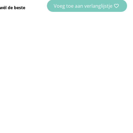
Voeg toe aan verlanglijstje
wél de beste