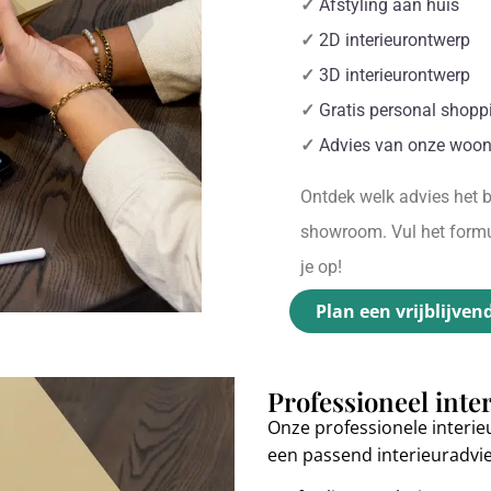
✓
Afstyling aan huis
✓
2D interieurontwerp
✓
3D interieurontwerp
✓
Gratis personal shopp
✓
Advies van onze woon
Ontdek welk advies het be
showroom. Vul het formul
je op!
Plan een vrijblijven
Professioneel inte
Onze professionele interie
een passend interieuradvi