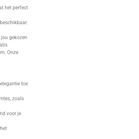
at het perfect
 beschikbaar.
r jou gekozen
atis
oom. Onze
elegantie toe
imtes, zoals
nd voor je
het