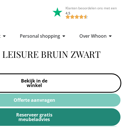
Klanten beoordelen ons met een
4.5
t
Personal shopping
Over Whoon
 LEISURE BRUIN ZWART
Bekijk in de
winkel
Offerte aanvragen
Reserveer gratis
meubeladvies