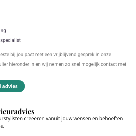
ing
specialist
ste bij jou past met een vrijblijvend gesprek in onze
ier hieronder in en wij nemen zo snel mogelijk contact met
d advies
rieuradvies
urstylisten creeëren vanuit jouw wensen en behoeften
es.