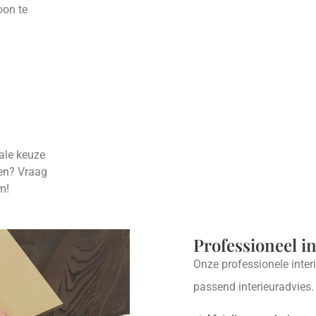
oon te
eale keuze
ten? Vraag
m!
Professioneel i
Onze professionele inter
passend interieuradvies