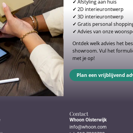
✓
Afstyling aan huis
✓
2D interieurontwerp
✓
3D interieurontwerp
✓
Gratis personal shoppin
✓
Advies van onze woonspe
Ontdek welk advies het best
showroom. Vul het formulie
met je op!
Plan een vrijblijvend ad
Contact
e
Whoon Oisterwijk
info@whoon.com