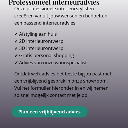
Professioneel interieuradvies
Onze professionele interieurstylisten
creeëren vanuit jouw wensen en behoeften
een passend interieuradvies.
✓
Afstyling aan huis
✓
2D interieurontwerp
✓
3D interieurontwerp
✓
Gratis personal shopping
✓
Advies van onze woonspecialist
Ontdek welk advies het beste bij jou past met
een vrijblijvend gesprek in onze showroom.
Vul het formulier hieronder in en wij nemen
zo snel mogelijk contact met je op!
Plan een vrijblijvend advies