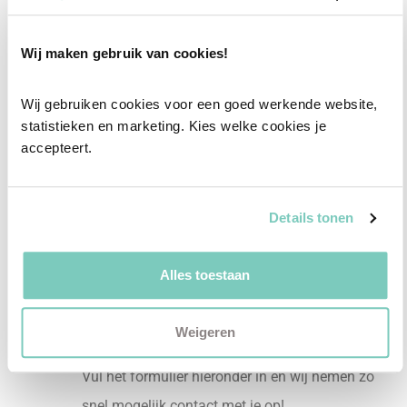
Professioneel interieuradvies
Wij maken gebruik van cookies!
Onze professionele interieurstylisten creeëren
vanuit jouw wensen en behoeften een
Wij gebruiken cookies voor een goed werkende website, 
passend interieuradvies.
statistieken en marketing. Kies welke cookies je 
accepteert.
✓
Afstyling aan huis
✓
2D interieurontwerp
✓
3D interieurontwerp
Details tonen
✓
Gratis personal shopping
Alles toestaan
✓
Advies van onze woonspecialist
Ontdek welk advies het beste bij jou past met
Weigeren
een vrijblijvend gesprek in onze showroom.
Vul het formulier hieronder in en wij nemen zo
snel mogelijk contact met je op!