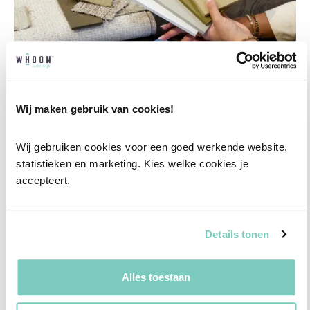
Wij maken gebruik van cookies!
Wij gebruiken cookies voor een goed werkende website, 
Professioneel interieuradvies
statistieken en marketing. Kies welke cookies je 
accepteert.
Onze professionele interieurstylisten creeëren
vanuit jouw wensen en behoeften een
passend interieuradvies.
Details tonen
✓
Afstyling aan huis
Alles toestaan
✓
2D interieurontwerp
✓
3D interieurontwerp