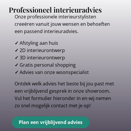
Professioneel interieuradvies
Onze professionele interieurstylisten
creeëren vanuit jouw wensen en behoeften
een passend interieuradvies.
✓
Afstyling aan huis
✓
2D interieurontwerp
✓
3D interieurontwerp
✓
Gratis personal shopping
✓
Advies van onze woonspecialist
Ontdek welk advies het beste bij jou past met
een vrijblijvend gesprek in onze showroom.
Vul het formulier hieronder in en wij nemen
zo snel mogelijk contact met je op!
Plan een vrijblijvend advies