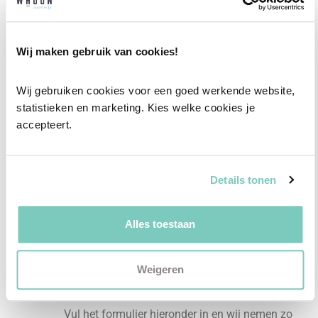
Professioneel interieuradvies
Wij maken gebruik van cookies!
Onze professionele interieurstylisten creeëren
vanuit jouw wensen en behoeften een
Wij gebruiken cookies voor een goed werkende website, 
statistieken en marketing. Kies welke cookies je 
passend interieuradvies.
accepteert.
✓
Afstyling aan huis
✓
2D interieurontwerp
Details tonen
✓
3D interieurontwerp
✓
Gratis personal shopping
Alles toestaan
✓
Advies van onze woonspecialist
Ontdek welk advies het beste bij jou past met
Weigeren
een vrijblijvend gesprek in onze showroom.
Vul het formulier hieronder in en wij nemen zo