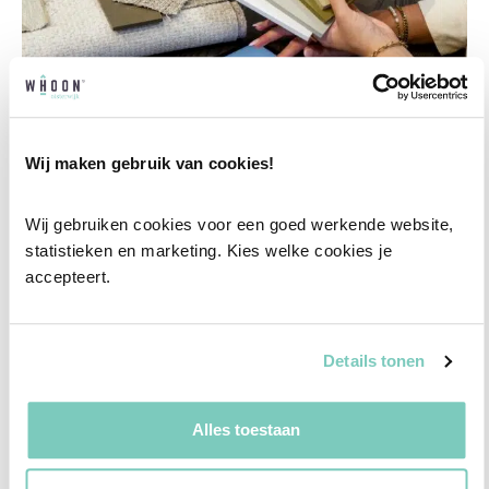
Wij maken gebruik van cookies!
Wij gebruiken cookies voor een goed werkende website, 
Professioneel interieuradvies
statistieken en marketing. Kies welke cookies je 
Onze professionele interieurstylisten creeëren
accepteert.
vanuit jouw wensen en behoeften een
passend interieuradvies.
Details tonen
✓
Afstyling aan huis
✓
2D interieurontwerp
Alles toestaan
✓
3D interieurontwerp