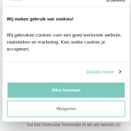
Professioneel interieuradvies
Wij maken gebruik van cookies!
Onze professionele interieurstylisten creeëren
vanuit jouw wensen en behoeften een
Wij gebruiken cookies voor een goed werkende website, 
passend interieuradvies.
statistieken en marketing. Kies welke cookies je 
accepteert.
✓
Afstyling aan huis
✓
2D interieurontwerp
Details tonen
✓
3D interieurontwerp
✓
Gratis personal shopping
Alles toestaan
✓
Advies van onze woonspecialist
Ontdek welk advies het beste bij jou past met
Weigeren
een vrijblijvend gesprek in onze showroom.
Vul het formulier hieronder in en wij nemen zo