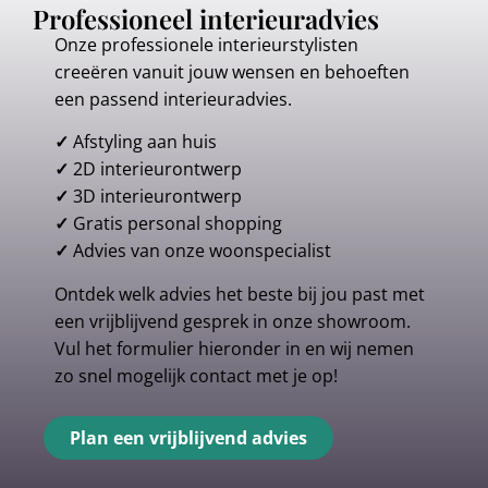
Professioneel interieuradvies
Onze professionele interieurstylisten
creeëren vanuit jouw wensen en behoeften
een passend interieuradvies.
✓
Afstyling aan huis
✓
2D interieurontwerp
✓
3D interieurontwerp
✓
Gratis personal shopping
✓
Advies van onze woonspecialist
Ontdek welk advies het beste bij jou past met
een vrijblijvend gesprek in onze showroom.
Vul het formulier hieronder in en wij nemen
zo snel mogelijk contact met je op!
Plan een vrijblijvend advies