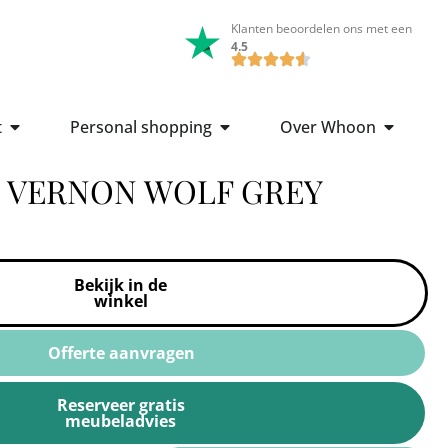
Klanten beoordelen ons met een
4.5
t
Personal shopping
Over Whoon
 VERNON WOLF GREY
Bekijk in de
winkel
Offerte aanvragen
Reserveer gratis
meubeladvies