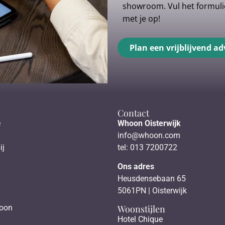
showroom. Vul het formulie
met je op!
Plan een vrijblijvend ad
Contact
e
Whoon Oisterwijk
info@whoon.com
ij
tel: 013 7200722
Ons adres
Heusdensebaan 65
5061PN | Oisterwijk
Woonstijlen
hoon
Hotel Chique