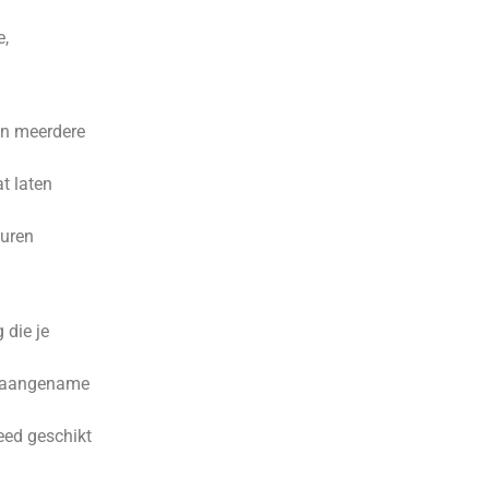
e,
 in meerdere
t laten
euren
 die je
en aangename
eed geschikt