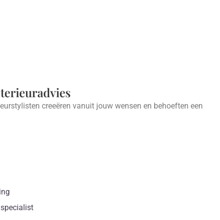
nterieuradvies
ieurstylisten creeëren vanuit jouw wensen en behoeften een
.
ing
specialist