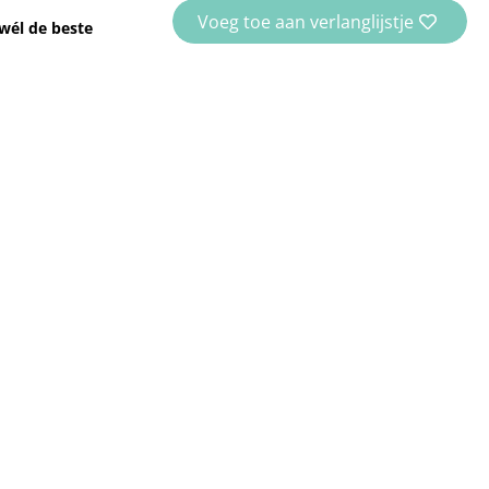
Voeg toe aan verlanglijstje
wél de beste