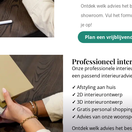
Ontdek welk advies het be
showroom. Vul het formul
je op!
Plan een vrijblijven
Professioneel inte
Onze professionele interie
een passend interieuradvi
✓
Afstyling aan huis
✓
2D interieurontwerp
✓
3D interieurontwerp
✓
Gratis personal shoppin
✓
Advies van onze woonspe
Ontdek welk advies het best