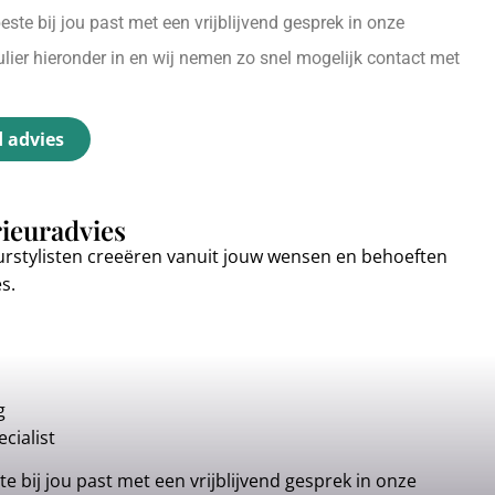
ste bij jou past met een vrijblijvend gesprek in onze
ier hieronder in en wij nemen zo snel mogelijk contact met
d advies
rieuradvies
urstylisten creeëren vanuit jouw wensen en behoeften
es.
g
cialist
e bij jou past met een vrijblijvend gesprek in onze