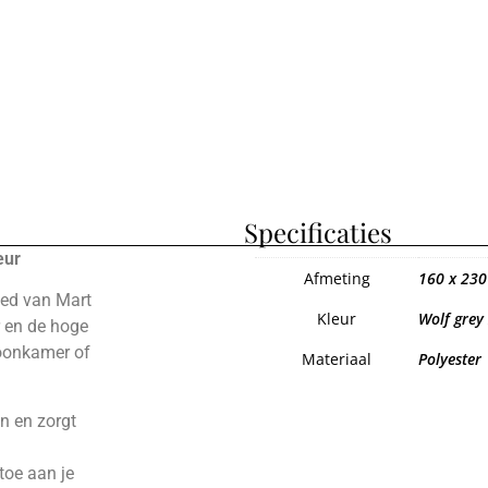
Specificaties
eur
Afmeting
160 x 230
eed van Mart
Kleur
Wolf grey
r en de hoge
woonkamer of
Materiaal
Polyester
an en zorgt
 toe aan je