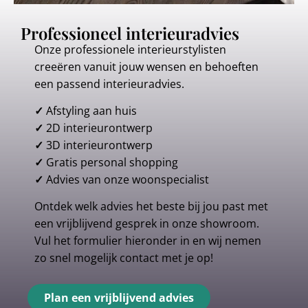
Professioneel interieuradvies
Onze professionele interieurstylisten
creeëren vanuit jouw wensen en behoeften
een passend interieuradvies.
✓
Afstyling aan huis
✓
2D interieurontwerp
✓
3D interieurontwerp
✓
Gratis personal shopping
✓
Advies van onze woonspecialist
Ontdek welk advies het beste bij jou past met
een vrijblijvend gesprek in onze showroom.
Vul het formulier hieronder in en wij nemen
zo snel mogelijk contact met je op!
Plan een vrijblijvend advies