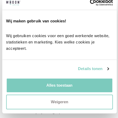
Professioneel interieuradvies
Wij maken gebruik van cookies!
Onze professionele interieurstylisten creeëren
Wij gebruiken cookies voor een goed werkende website, 
vanuit jouw wensen en behoeften een
statistieken en marketing. Kies welke cookies je 
passend interieuradvies.
accepteert.
✓
Afstyling aan huis
✓
2D interieurontwerp
Details tonen
✓
3D interieurontwerp
✓
Gratis personal shopping
Alles toestaan
✓
Advies van onze woonspecialist
Weigeren
Ontdek welk advies het beste bij jou past met
een vrijblijvend gesprek in onze showroom.