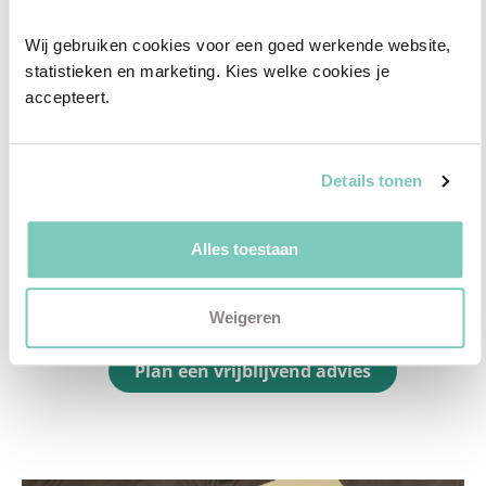
✓
Afstyling aan huis
Wij gebruiken cookies voor een goed werkende website, 
✓
2D interieurontwerp
statistieken en marketing. Kies welke cookies je 
accepteert.
✓
3D interieurontwerp
✓
Gratis personal shopping
✓
Advies van onze woonspecialist
Details tonen
Ontdek welk advies het beste bij jou past met
Alles toestaan
een vrijblijvend gesprek in onze showroom.
Vul het formulier hieronder in en wij nemen zo
Weigeren
snel mogelijk contact met je op!
Plan een vrijblijvend advies