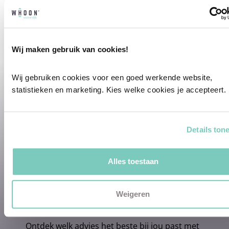
Wij maken gebruik van cookies!
Wij gebruiken cookies voor een goed werkende website, 
statistieken en marketing. Kies welke cookies je accepteert.
Professioneel interieuradvies
Onze professionele interieurstylisten
creeëren vanuit jouw wensen en behoeften
Details ton
een passend interieuradvies.
✓
Afstyling aan huis
Alles toestaan
✓
2D interieurontwerp
✓
3D interieurontwerp
✓
Gratis personal shopping
Weigeren
✓
Advies van onze woonspecialist
Ontdek welk advies het beste bij jou past met