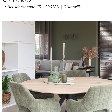
📞
013 7200722
📍
Heusdensebaan 65 | 5061PN | Oisterwijk