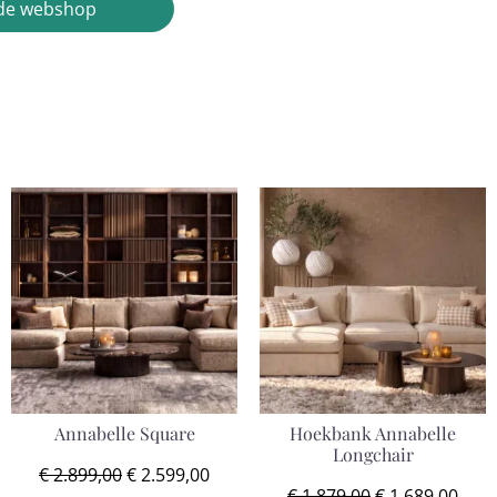
r de webshop
Annabelle Square
Hoekbank Annabelle
Longchair
€
2.899,00
€
2.599,00
€
1.879,00
€
1.689,00