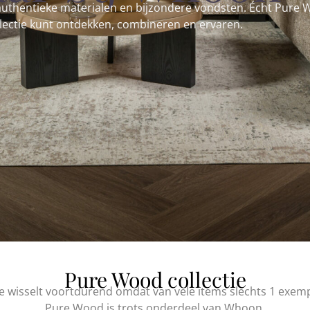
, authentieke materialen en bijzondere vondsten. Écht Pure 
llectie kunt ontdekken, combineren en ervaren.
Pure Wood collectie
ie wisselt voortdurend omdat van vele items slechts 1 exemp
Pure Wood is trots onderdeel van Whoon.