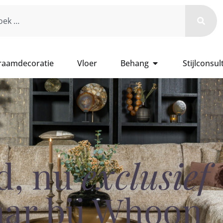
 raamdecoratie
Vloer
Behang
Stijlconsul
d, nu
exclusief
aar bij Whoon