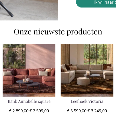
Ik wil naa
Onze nieuwste producten
Bank Annabelle square
Leefhoek Victoria
€
2.899,00
€
2.599,00
€
3.599,00
€
3.249,00