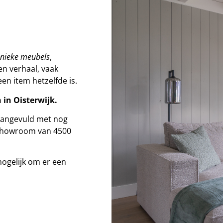
nieke meubels
,
en verhaal, vaak
en item hetzelfde is.
 in Oisterwijk.
 aangevuld met nog
e showroom van 4500
ogelijk om er een