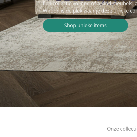
Een collectie vol one-of-a-kind meubels
Whoon is de plek waar je deze unieke co
Shop unieke items
Onze collect