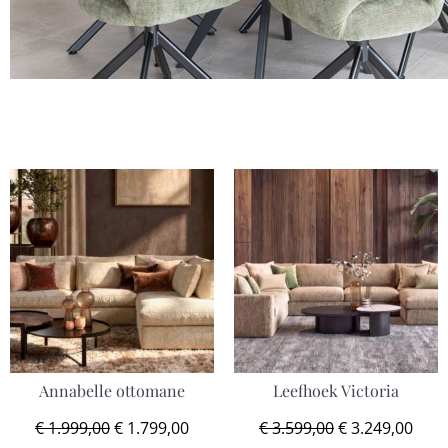
Annabelle ottomane
Leefhoek Victoria
€
1.999,00
€
1.799,00
€
3.599,00
€
3.249,00