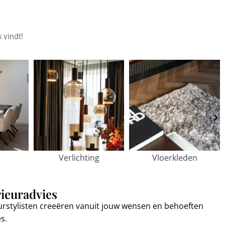
 vindt!
Verlichting
Vloerkleden
rieuradvies
urstylisten creeëren vanuit jouw wensen en behoeften
es.