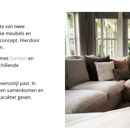
te van twee
ke meubels en
rconcept. Hierdoor
n.
 met:
banken
en
chillende
ensstijl past. In
ijlen samenkomen en
karakter geven.