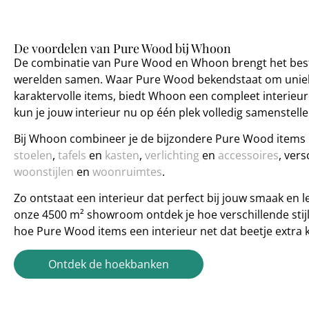
De voordelen van Pure Wood bij Whoon
De combinatie van Pure Wood en Whoon brengt het bes
werelden samen. Waar Pure Wood bekendstaat om unie
karaktervolle items, biedt Whoon een compleet interieu
kun je jouw interieur nu op één plek volledig samenstelle
Bij Whoon combineer je de bijzondere Pure Wood items
stoelen
,
tafels
en
kasten
,
verlichting
en
accessoires
, vers
woonstijlen
en
woonruimtes
.
Zo ontstaat een interieur dat perfect bij jouw smaak en lev
onze 4500 m² showroom ontdek je hoe verschillende st
hoe Pure Wood items een interieur net dat beetje extra 
Ontdek de hoekbanken