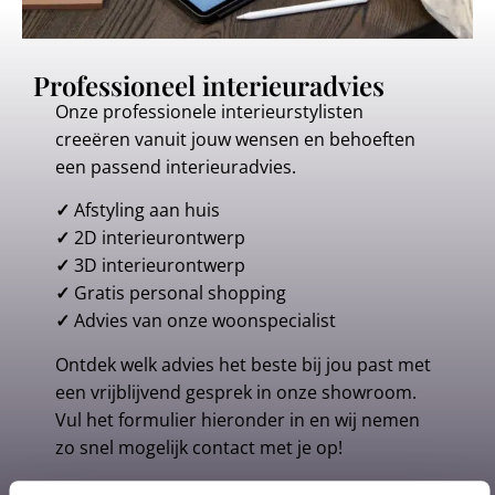
Professioneel interieuradvies
Onze professionele interieurstylisten
creeëren vanuit jouw wensen en behoeften
een passend interieuradvies.
✓
Afstyling aan huis
✓
2D interieurontwerp
✓
3D interieurontwerp
✓
Gratis personal shopping
✓
Advies van onze woonspecialist
Ontdek welk advies het beste bij jou past met
een vrijblijvend gesprek in onze showroom.
Vul het formulier hieronder in en wij nemen
zo snel mogelijk contact met je op!