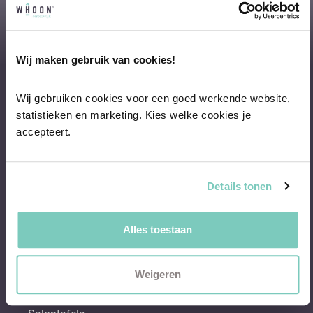
Plan een vrijblijvend advies
Wij maken gebruik van cookies!
Advies
Wij gebruiken cookies voor een goed werkende website, 
2D & 3D interieurontwerp
statistieken en marketing. Kies welke cookies je 
2D interieurontwerp
accepteert.
3D interieurontwerp
Afstyling aan huis
Gratis personal shopping
Details tonen
Vloeren
Gordijnen & raamdecoratie
Behang & verf
Alles toestaan
Bestsellers
Hoekbanken
Weigeren
Eetkamerstoelen
Eettafels