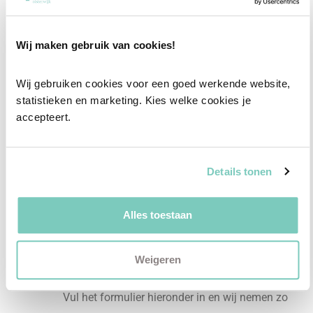
Professioneel interieuradvies
Wij maken gebruik van cookies!
Onze professionele interieurstylisten creeëren
vanuit jouw wensen en behoeften een
Wij gebruiken cookies voor een goed werkende website, 
passend interieuradvies.
statistieken en marketing. Kies welke cookies je 
accepteert.
✓
Afstyling aan huis
✓
2D interieurontwerp
Details tonen
✓
3D interieurontwerp
✓
Gratis personal shopping
Alles toestaan
✓
Advies van onze woonspecialist
Ontdek welk advies het beste bij jou past met
Weigeren
een vrijblijvend gesprek in onze showroom.
Vul het formulier hieronder in en wij nemen zo