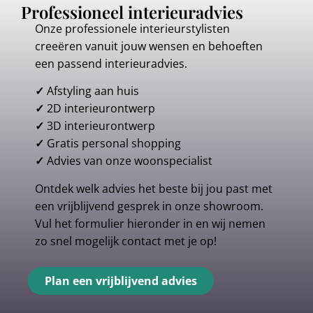
Professioneel interieuradvies
Onze professionele interieurstylisten
creeëren vanuit jouw wensen en behoeften
een passend interieuradvies.
✓
Afstyling aan huis
✓
2D interieurontwerp
✓
3D interieurontwerp
✓
Gratis personal shopping
✓
Advies van onze woonspecialist
Ontdek welk advies het beste bij jou past met
een vrijblijvend gesprek in onze showroom.
Vul het formulier hieronder in en wij nemen
zo snel mogelijk contact met je op!
Plan een vrijblijvend advies