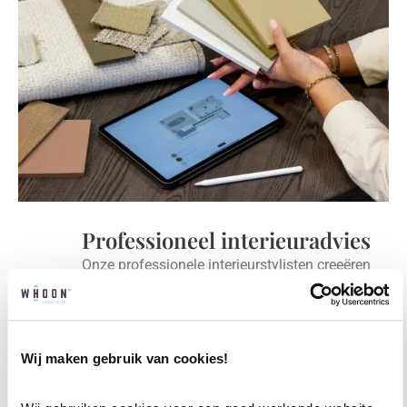
Professioneel interieuradvies
Onze professionele interieurstylisten creeëren
vanuit jouw wensen en behoeften een
passend interieuradvies.
Wij maken gebruik van cookies!
✓
Afstyling aan huis
✓
2D interieurontwerp