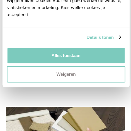
Wij gebruiken cookies voor een goed werkende website, 
✓
3D interieurontwerp
statistieken en marketing. Kies welke cookies je 
✓
Gratis personal shopping
accepteert.
✓
Advies van onze woonspecialist
Details tonen
Ontdek welk advies het beste bij jou past met
een vrijblijvend gesprek in onze showroom.
Alles toestaan
Vul het formulier hieronder in en wij nemen zo
snel mogelijk contact met je op!
Weigeren
Plan een vrijblijvend advies