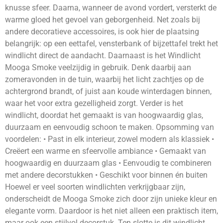
knusse sfeer. Daarna, wanneer de avond vordert, versterkt de
warme gloed het gevoel van geborgenheid. Net zoals bij
andere decoratieve accessoires, is ook hier de plaatsing
belangrijk: op een eettafel, vensterbank of bijzettafel trekt het
windlicht direct de aandacht. Daarnaast is het Windlicht
Mooga Smoke veelzijdig in gebruik. Denk daarbij aan
zomeravonden in de tuin, waarbij het licht zachtjes op de
achtergrond brandt, of juist aan koude winterdagen binnen,
waar het voor extra gezelligheid zorgt. Verder is het
windlicht, doordat het gemaakt is van hoogwaardig glas,
duurzaam en eenvoudig schoon te maken. Opsomming van
voordelen: • Past in elk interieur, zowel modern als klassiek •
Creëert een warme en sfeervolle ambiance • Gemaakt van
hoogwaardig en duurzaam glas • Eenvoudig te combineren
met andere decorstukken • Geschikt voor binnen én buiten
Hoewel er veel soorten windlichten verkrijgbaar zijn,
onderscheidt de Mooga Smoke zich door zijn unieke kleur en
elegante vorm. Daardoor is het niet alleen een praktisch item,
maar ook een stijlvol decorstuk. Ten slotte is dit windlicht