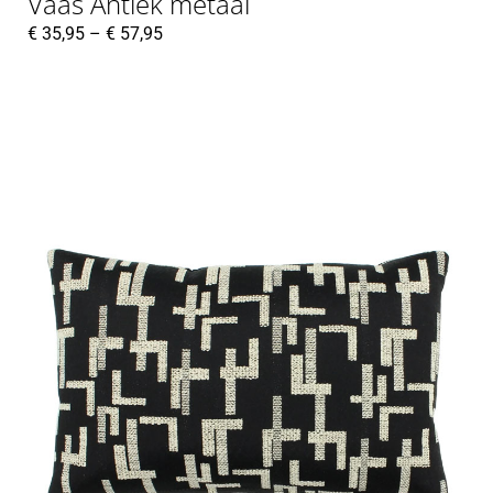
Vaas Antiek metaal
€
35,95
–
€
57,95