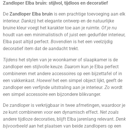
Zandloper Elba bruin: stijlvol, tijdloos en decoratief
De
Zandloper Elba bruin
is een prachtige toevoeging aan elk
interieur.
Dankzij
het elegante ontwerp en de natuurlijke
bruine kleur voegt het karakter toe aan je ruimte.
Of je nu
houdt van een minimalistisch of juist een gedurfder interieur,
Elba past altijd perfect.
Bovendien
is het een veelzijdig
decoratief item dat de aandacht trekt.
Tijdens
het stylen van je woonkamer of slaapkamer is de
zandloper een stijlvolle keuze.
Daarom
kun je Elba perfect
combineren met andere accessoires op een bijzettafel of in
een vakkenkast.
Hoewel
het een simpel object lijkt, geeft de
zandloper een verfijnde uitstraling aan je interieur.
Zo
wordt
een simpel accessoire een bijzondere blikvanger.
De zandloper is verkrijgbaar in twee afmetingen, waardoor je
ze kunt combineren voor een dynamisch effect.
Net zoals
andere tijdloze decoraties, blijft Elba jarenlang relevant.
Denk
bijvoorbeeld aan
het plaatsen van beide zandlopers op een