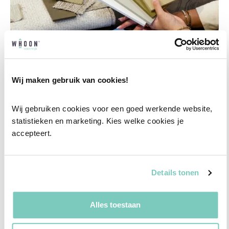
Wij maken gebruik van cookies!
Wij gebruiken cookies voor een goed werkende website, 
Professioneel interieuradvies
statistieken en marketing. Kies welke cookies je 
Onze professionele interieurstylisten creeëren
accepteert.
vanuit jouw wensen en behoeften een
passend interieuradvies.
Details tonen
✓
Afstyling aan huis
Alles toestaan
✓
2D interieurontwerp
✓
3D interieurontwerp