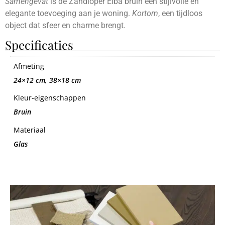
Samengevat
is de Zandloper Elba bruin een stijlvolle en
elegante toevoeging aan je woning.
Kortom
, een tijdloos
object dat sfeer en charme brengt.
Specificaties
Afmeting
24×12 cm, 38×18 cm
Kleur-eigenschappen
Bruin
Materiaal
Glas