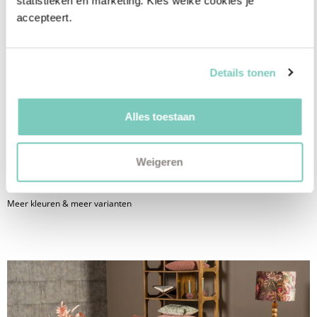
statistieken en marketing. Kies welke cookies je 
accepteert.
Details tonen
Alles toestaan
Hoekbank River
Weigeren
€
2.572,00
Meer kleuren & meer varianten