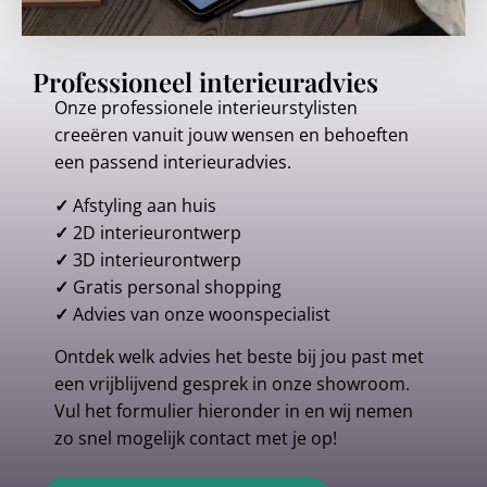
Professioneel interieuradvies
Onze professionele interieurstylisten
creeëren vanuit jouw wensen en behoeften
een passend interieuradvies.
✓
Afstyling aan huis
✓
2D interieurontwerp
✓
3D interieurontwerp
✓
Gratis personal shopping
✓
Advies van onze woonspecialist
Ontdek welk advies het beste bij jou past met
een vrijblijvend gesprek in onze showroom.
Vul het formulier hieronder in en wij nemen
zo snel mogelijk contact met je op!