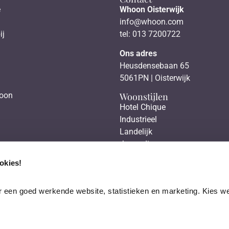
e
Whoon Oisterwijk
info@whoon.com
ij
tel: 013 7200722
Ons adres
Heusdensebaan 65
5061PN | Oisterwijk
Woonstijlen
hoon
Hotel Chique
Industrieel
Landelijk
Japandi
Scandinavisch
okies!
 een goed werkende website, statistieken en marketing. Kies wel