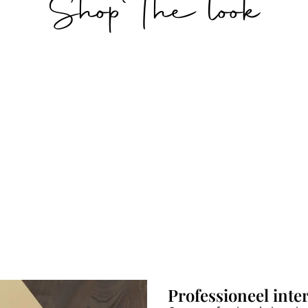
Shop The look
Waxinelichthou
KANDELAAR
€
€
32,95
der Cathie
JERALDO
11,
–
Votive bruin
BRUIN
95
€
38,95
Professioneel inte