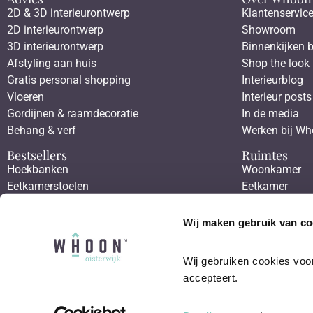
2D & 3D interieurontwerp
Klantenservic
2D interieurontwerp
Showroom
3D interieurontwerp
Binnenkijken b
Afstyling aan huis
Shop the look
Gratis personal shopping
Interieurblog
Vloeren
Interieur posts
Gordijnen & raamdecoratie
In de media
Behang & verf
Werken bij W
Bestsellers
Ruimtes
Hoekbanken
Woonkamer
Eetkamerstoelen
Eetkamer
Eettafels
Slaapkamer
Salontafels
Werkkamer
Wij maken gebruik van co
Fauteuils
Hal
Wij gebruiken cookies voor
accepteert.