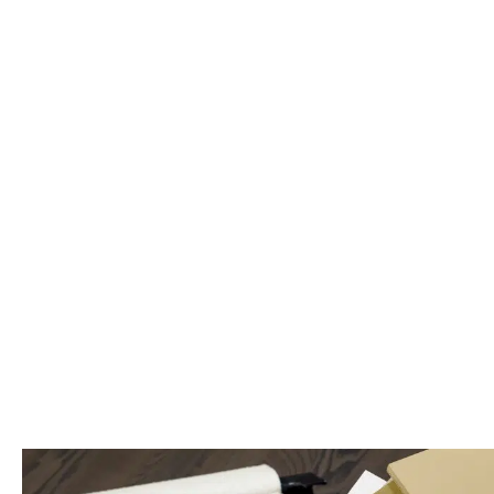
Vloerlamp
SIERKUSSEN
€
14
€
2
Donio bruin
PILADI BEIGE
3,95
3,95
beige