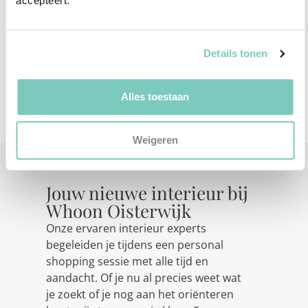
accepteert.
druk werd. Tijdens de tweede afspraak bespraken we
alles opnieuw met Wendy’s partner, en hun
enthousiasme bleef. Het project werd definitief en
kwam perfect samen bij de
afstyling aan huis
.
Details tonen
Ik ben ontzettend trots dat we een prachtig, warm
thuis konden creëren. Dat is wat mijn werk zo
Alles toestaan
bijzonder maakt!
Weigeren
Jouw nieuwe interieur bij
Whoon Oisterwijk
Onze ervaren interieur experts
begeleiden je tijdens een personal
shopping sessie met alle tijd en
aandacht. Of je nu al precies weet wat
je zoekt of je nog aan het oriënteren