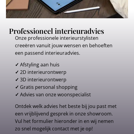
Professioneel interieuradvies
Onze professionele interieurstylisten
creeëren vanuit jouw wensen en behoeften
een passend interieuradvies.
✓
Afstyling aan huis
✓
2D interieurontwerp
✓
3D interieurontwerp
✓
Gratis personal shopping
✓
Advies van onze woonspecialist
Ontdek welk advies het beste bij jou past met
een vrijblijvend gesprek in onze showroom.
Vul het formulier hieronder in en wij nemen
zo snel mogelijk contact met je op!