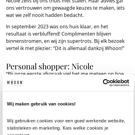
Nicole zelfs bij ons thuis met stalen. Haar advies gaf
ons vertrouwen om gewaagde keuzes te maken, iets
wat we zelf nooit hadden bedacht.
In september 2023 was ons huis klaar, en het
resultaat is verbluffend! Complimenten blijven
binnenstromen, en wij zijn supertrots. Bij elk bezoek
vertel ik met plezier: “Dit is allemaal dankzij Whoon!”
Personal shopper: Nicole
“Bij onze eerste afspraak viel het me meteen op hoe
goed Wendy voorbereid was! Met plattegronden en
duidelijke wensen gingen we aan de slag, en ik voelde
direct:
dit wordt een bijzonder project
. De klik was leuk,
en ik wilde het warme gevoel van haar gezin echt
Wij maken gebruik van cookies!
terug laten komen in het interieur.
Wij gebruiken cookies voor een goed werkende website, 
We kozen voor Ton sur Ton met verrassende
statistieken en marketing. Kies welke cookies je 
accenten, zoals gedurfd behang, zonder dat het te