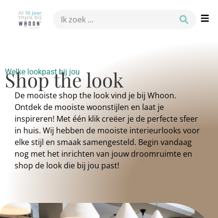
Shop the look
Welke lookpast bij jou
De mooiste shop the look vind je bij Whoon.
Ontdek de mooiste woonstijlen en laat je
inspireren! Met één klik creëer je de perfecte sfeer
in huis. Wij hebben de mooiste interieurlooks voor
elke stijl en smaak samengesteld. Begin vandaag
nog met het inrichten van jouw droomruimte en
shop de look die bij jou past!