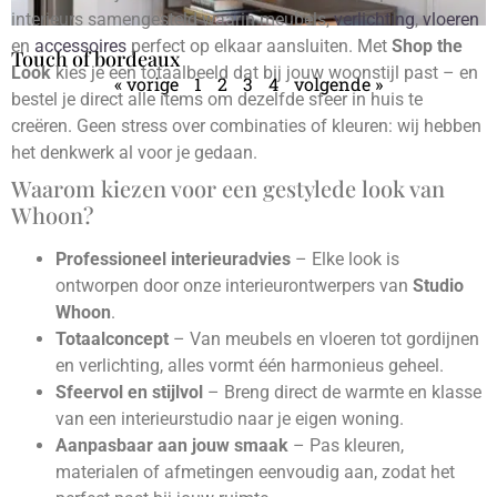
interieurs samengesteld waarin meubels,
verlichting
,
vloeren
en
accessoires
perfect op elkaar aansluiten. Met
Shop the
Touch of bordeaux
Look
kies je een totaalbeeld dat bij jouw woonstijl past – en
« vorige
1
2
3
4
volgende »
bestel je direct alle items om dezelfde sfeer in huis te
creëren. Geen stress over combinaties of kleuren: wij hebben
het denkwerk al voor je gedaan.
Waarom kiezen voor een gestylede look van
Whoon?
Professioneel interieuradvies
– Elke look is
ontworpen door onze interieurontwerpers van
Studio
Whoon
.
Totaalconcept
– Van meubels en vloeren tot gordijnen
en verlichting, alles vormt één harmonieus geheel.
Sfeervol en stijlvol
– Breng direct de warmte en klasse
van een interieurstudio naar je eigen woning.
Aanpasbaar aan jouw smaak
– Pas kleuren,
materialen of afmetingen eenvoudig aan, zodat het