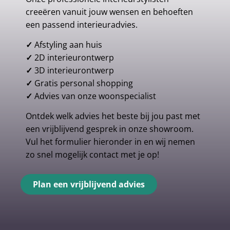
creeëren vanuit jouw wensen en behoeften
een passend interieuradvies.
✓
Afstyling aan huis
✓
2D interieurontwerp
✓
3D interieurontwerp
✓
Gratis personal shopping
✓
Advies van onze woonspecialist
Ontdek welk advies het beste bij jou past met
een vrijblijvend gesprek in onze showroom.
Vul het formulier hieronder in en wij nemen
zo snel mogelijk contact met je op!
Plan een vrijblijvend advies